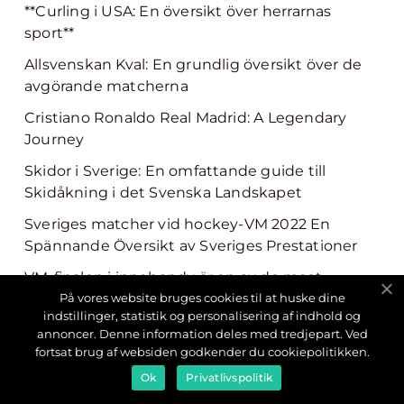
**Curling i USA: En översikt över herrarnas
sport**
Allsvenskan Kval: En grundlig översikt över de
avgörande matcherna
Cristiano Ronaldo Real Madrid: A Legendary
Journey
Skidor i Sverige: En omfattande guide till
Skidåkning i det Svenska Landskapet
Sveriges matcher vid hockey-VM 2022 En
Spännande Översikt av Sveriges Prestationer
VM-finalen i innebandy är en av de mest
prestigefyllda och väntade händelserna inom
På vores website bruges cookies til at huske dine
indstillinger, statistik og personalisering af indhold og
sporten
annoncer. Denne information deles med tredjepart. Ved
Fotboll mellan Sverige och Norge: En
fortsat brug af websiden godkender du cookiepolitikken.
fördjupande översikt
Ok
Privatlivspolitik