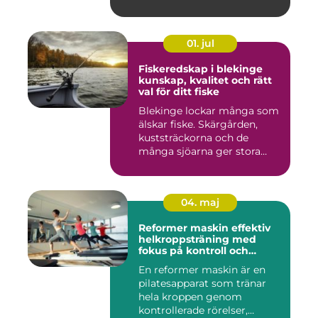
01. jul
Fiskeredskap i blekinge
kunskap, kvalitet och rätt
val för ditt fiske
Blekinge lockar många som
älskar fiske. Skärgården,
kuststräckorna och de
många sjöarna ger stora
mö...
04. maj
Reformer maskin effektiv
helkroppsträning med
fokus på kontroll och
kvalitet
En reformer maskin är en
pilatesapparat som tränar
hela kroppen genom
kontrollerade rörelser,