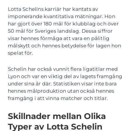
Lotta Schelins karriär har kantats av
imponerande kvantitativa mätningar. Hon
har gjort över 180 mål för klubblag och över
50 mål för Sveriges landslag. Dessa siffror
visar hennes förmåga att vara en pålitlig
målskytt och hennes betydelse för lagen hon
spelat för.
Schelin har också vunnit flera ligatitlar med
Lyon och var en viktig del av lagets framgång
under sina år där. Statistiken visar inte bara
hennes målproduktion utan också hennes
framgång i att vinna matcher och titlar.
Skillnader mellan Olika
Typer av Lotta Schelin