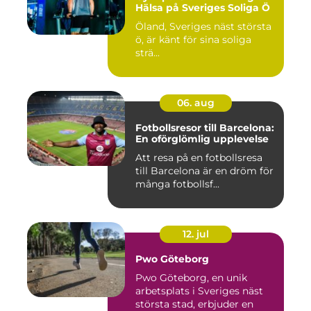
Hälsa på Sveriges Soliga Ö
Öland, Sveriges näst största
ö, är känt för sina soliga
strä...
06. aug
Fotbollsresor till Barcelona:
En oförglömlig upplevelse
Att resa på en fotbollsresa
till Barcelona är en dröm för
många fotbollsf...
12. jul
Pwo Göteborg
Pwo Göteborg, en unik
arbetsplats i Sveriges näst
största stad, erbjuder en