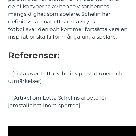
de olika typerna av henne visar hennes
mångsidighet som spelare. Schelin har
definitivt lämnat ett stort avtryck i
fotbollsvärlden och kommer fortsätta vara en
inspirationskälla för många unga spelare.
Referenser:
– [Lista över Lotta Schelins prestationer och
utmärkelser]
– [Artikel om Lotta Schelins arbete för
jämställdhet inom sporten]