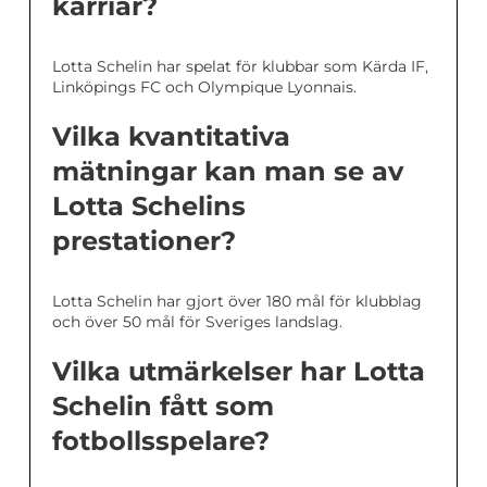
karriär?
Lotta Schelin har spelat för klubbar som Kärda IF,
Linköpings FC och Olympique Lyonnais.
Vilka kvantitativa
mätningar kan man se av
Lotta Schelins
prestationer?
Lotta Schelin har gjort över 180 mål för klubblag
och över 50 mål för Sveriges landslag.
Vilka utmärkelser har Lotta
Schelin fått som
fotbollsspelare?