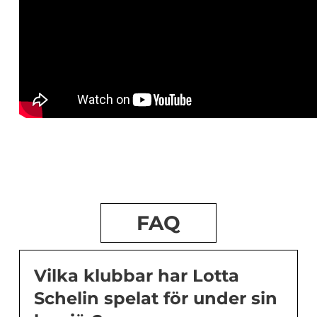
FAQ
Vilka klubbar har Lotta
Schelin spelat för under sin