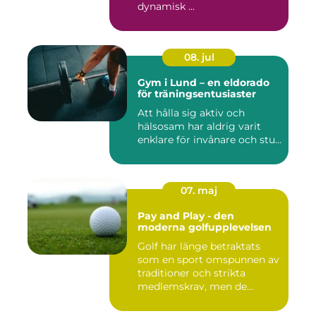
dynamisk ...
08. jul
Gym i Lund – en eldorado
för träningsentusiaster
Att hålla sig aktiv och
hälsosam har aldrig varit
enklare för invånare och stu...
07. maj
Pay and Play - den
moderna golfupplevelsen
Golf har länge betraktats
som en sport omspunnen av
traditioner och strikta
medlemskrav, men de...