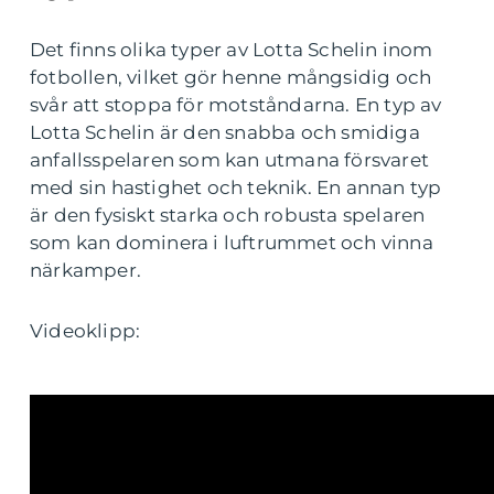
Det finns olika typer av Lotta Schelin inom
fotbollen, vilket gör henne mångsidig och
svår att stoppa för motståndarna. En typ av
Lotta Schelin är den snabba och smidiga
anfallsspelaren som kan utmana försvaret
med sin hastighet och teknik. En annan typ
är den fysiskt starka och robusta spelaren
som kan dominera i luftrummet och vinna
närkamper.
Videoklipp: