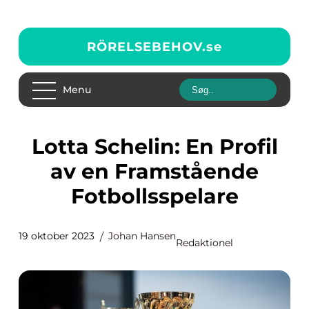
RÖRELSEBEHOV.
se
Menu
Lotta Schelin: En Profil
av en Framstående
Fotbollsspelare
19 oktober 2023
Johan Hansen
Redaktionel