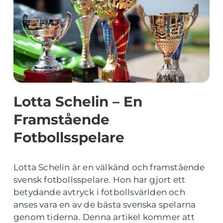
Lotta Schelin – En
Framstående
Fotbollsspelare
Lotta Schelin är en välkänd och framstående
svensk fotbollsspelare. Hon har gjort ett
betydande avtryck i fotbollsvärlden och
anses vara en av de bästa svenska spelarna
genom tiderna. Denna artikel kommer att