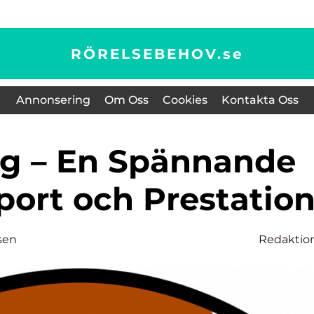
RÖRELSEBEHOV.
se
Annonsering
Om Oss
Cookies
Kontakta Oss
port och Prestatio
sen
Redaktio