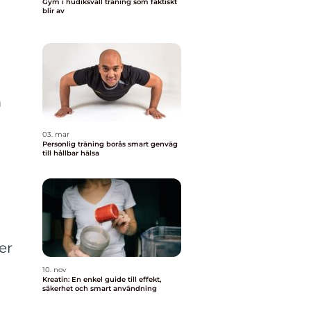
Gym i hudiksvall träning som faktiskt
blir av
m
03. mar
Personlig träning borås smart genväg
till hållbar hälsa
er
10. nov
Kreatin: En enkel guide till effekt,
säkerhet och smart användning