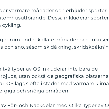
er varmare månader och erbjuder sporter
utomhusutförande. Dessa inkluderar sporter
 cykling.
äger rum under kallare månader och fokuser
 is och snö, såsom skidåkning, skridskoåkni
 två typer av OS inkluderar inte bara de
rbjuds, utan också de geografiska platserna
r-OS läggs ofta i städer med varmare klima
bergiga och snöiga områden.
av För- och Nackdelar med Olika Typer av 