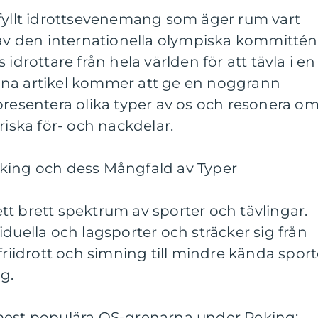
efyllt idrottsevenemang som äger rum vart
 av den internationella olympiska kommittén
idrottare från hela världen för att tävla i en
nna artikel kommer att ge en noggrann
presentera olika typer av os och resonera o
riska för- och nackdelar.
king och dess Mångfald av Typer
t brett spektrum av sporter och tävlingar.
iduella och lagsporter och sträcker sig från
friidrott och simning till mindre kända sport
g.
mest populära OS-grenarna under Peking: