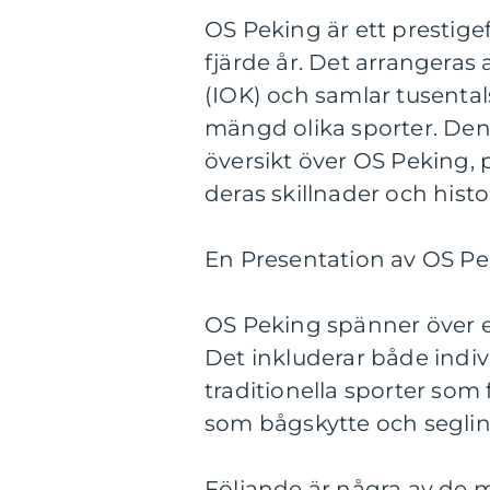
OS Peking är ett prestig
fjärde år. Det arrangeras
(IOK) och samlar tusentals 
mängd olika sporter. De
översikt över OS Peking, 
deras skillnader och histo
En Presentation av OS Pe
OS Peking spänner över et
Det inkluderar både indiv
traditionella sporter som 
som bågskytte och seglin
Följande är några av de 