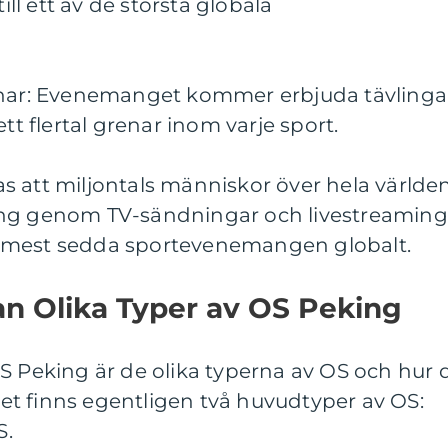
till ett av de största globala
enar: Evenemanget kommer erbjuda tävlingar
ett flertal grenar inom varje sport.
ntas att miljontals människor över hela världe
ing genom TV-sändningar och livestreaming
 de mest sedda sportevenemangen globalt.
an Olika Typer av OS Peking
S Peking är de olika typerna av OS och hur 
 Det finns egentligen två huvudtyper av OS:
S.