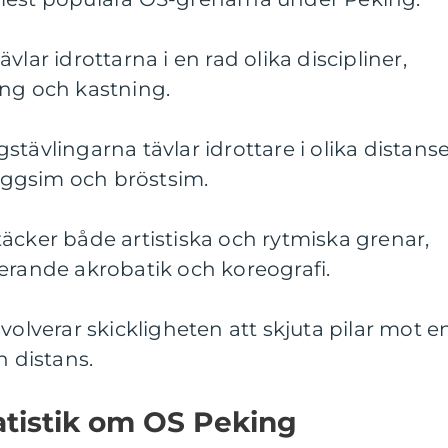
 tävlar idrottarna i en rad olika discipliner,
ing och kastning.
tävlingarna tävlar idrottare i olika distans
ryggsim och bröstsim.
äcker både artistiska och rytmiska grenar,
erande akrobatik och koreografi.
volverar skickligheten att skjuta pilar mot e
n distans.
atistik om OS Peking