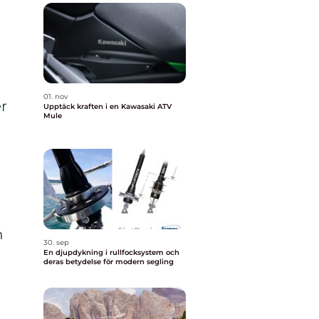
01. nov
er
Upptäck kraften i en Kawasaki ATV
Mule
n
30. sep
En djupdykning i rullfocksystem och
deras betydelse för modern segling