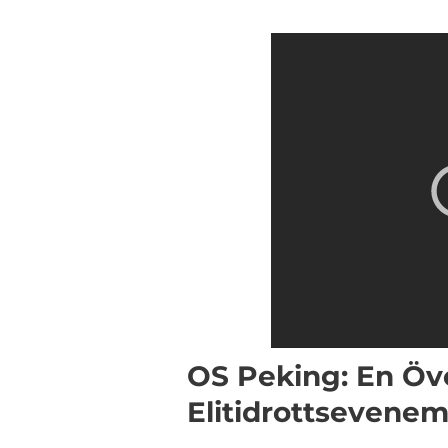
OS Peking: En Öve
Elitidrottsevene