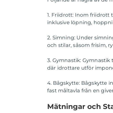
1. Friidrott: Inom friidrott
inklusive löpning, hoppn
2. Simning: Under simnings
och stilar, såsom frisim, 
3. Gymnastik: Gymnastik t
där idrottare utför impon
4. Bågskytte: Bågskytte in
fast måltavla från en give
Mätningar och St