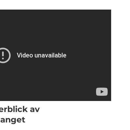
rblick av
manget