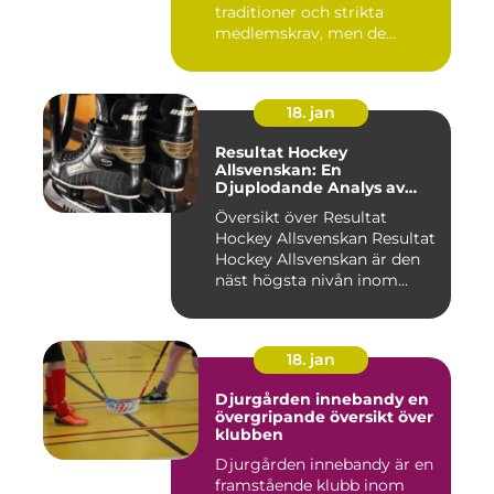
traditioner och strikta
medlemskrav, men de...
18. jan
Resultat Hockey
Allsvenskan: En
Djuplodande Analys av
Sveriges Mest Populära
Översikt över Resultat
Ishockeyliga
Hockey Allsvenskan Resultat
Hockey Allsvenskan är den
näst högsta nivån inom...
18. jan
Djurgården innebandy en
övergripande översikt över
klubben
Djurgården innebandy är en
framstående klubb inom