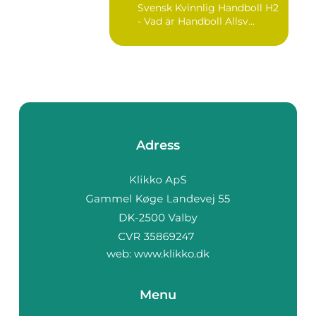
Svensk Kvinnlig Handboll H2
- Vad är Handboll Allsv...
Adress
web:
www.klikko.dk
Menu