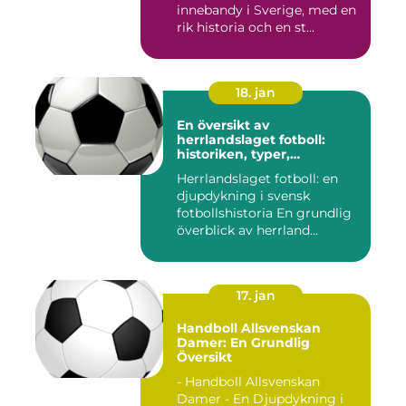
innebandy i Sverige, med en
rik historia och en st...
18. jan
En översikt av
herrlandslaget fotboll:
historiken, typer,
popularitet och skillnader
Herrlandslaget fotboll: en
djupdykning i svensk
fotbollshistoria En grundlig
överblick av herrland...
17. jan
Handboll Allsvenskan
Damer: En Grundlig
Översikt
- Handboll Allsvenskan
Damer - En Djupdykning i