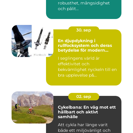
robusthet, mångsidighet
och pålit...
30. sep
En djupdykning i
rullfocksystem och deras
betydelse för modern
segling
I seglingens värld är
effektivitet och
bekvämlighet nyckeln till en
bra upplevelse p&...
02. sep
Cykelbana: En väg mot ett
hållbart och aktivt
samhälle
Att cykla har länge varit
både ett miljövänligt och