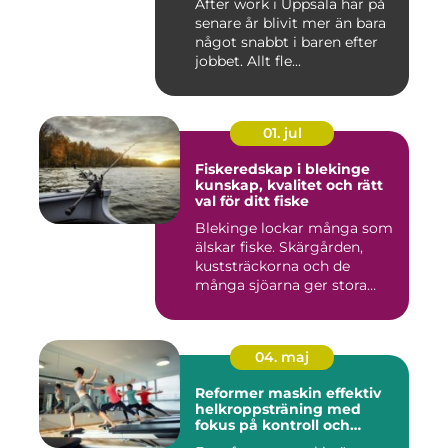
After work i Uppsala har på
senare år blivit mer än bara
något snabbt i baren efter
jobbet. Allt fle...
01. jul
Fiskeredskap i blekinge
kunskap, kvalitet och rätt
val för ditt fiske
Blekinge lockar många som
älskar fiske. Skärgården,
kuststräckorna och de
många sjöarna ger stora
mö...
04. maj
Reformer maskin effektiv
helkroppsträning med
fokus på kontroll och
kvalitet