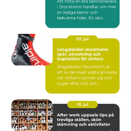
Att hitta en bra tennistränare
i Stockholm handlar om mer
än lediga banor och
bekväma tider. En skic...
07. jul
Längdskidor stockholm:
spår, utrustning och
inspiration för vintern
längdskidor Stockholm är
ett av de mest sökta ämnena
när vintern närmar sig och
suget efter snö och ...
01. jul
After work uppsala tips på
trevliga ställen, skön
stämning och aktiviteter