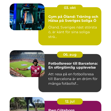
03. okt
Gym på Öland: Träning och
Hälsa på Sveriges Soliga Ö
Öland, Sveriges näst största
ö, är känt för sina soliga
strä...
06. aug
Fotbollsresor till Barcelona:
En oförglömlig upplevelse
Att resa på en fotbollsresa
till Barcelona är en dröm för
många fotbollsf...
12. jul
Pwo Göteborg