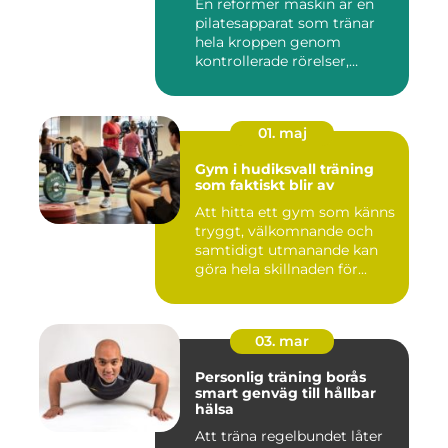
En reformer maskin är en
pilatesapparat som tränar
hela kroppen genom
kontrollerade rörelser,
motstå...
01. maj
Gym i hudiksvall träning
som faktiskt blir av
Att hitta ett gym som känns
tryggt, välkomnande och
samtidigt utmanande kan
göra hela skillnaden för...
03. mar
Personlig träning borås
smart genväg till hållbar
hälsa
Att träna regelbundet låter