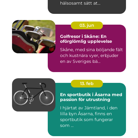
hälsosamt sätt at...
03. jun
Golfresor i Skåne: En
oförglömlig upplevelse
Skåne, med sina böljande fält
och kustnära vyer, erbjuder
en av Sveriges bä...
13. feb
En sportbutik i Åsarna med
passion för utrustning
I hjärtat av Jämtland, i den
lilla byn Åsarna, finns en
sportbutik som fungerar
som ...