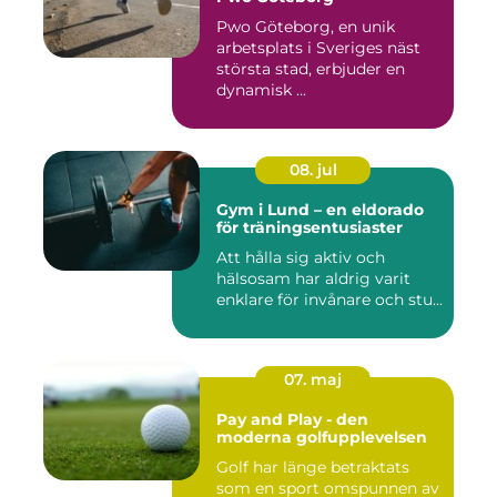
Pwo Göteborg, en unik
arbetsplats i Sveriges näst
största stad, erbjuder en
dynamisk ...
08. jul
Gym i Lund – en eldorado
för träningsentusiaster
Att hålla sig aktiv och
hälsosam har aldrig varit
enklare för invånare och stu...
07. maj
Pay and Play - den
moderna golfupplevelsen
Golf har länge betraktats
som en sport omspunnen av