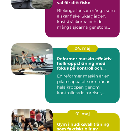
val för ditt fiske
Blekinge lockar många som
älskar fiske. Skärgården,
kuststräckorna och de
många sjöarna ger stora
mö...
04. maj
Reformer maskin effektiv
helkroppsträning med
fokus på kontroll och
kvalitet
En reformer maskin är en
pilatesapparat som tränar
hela kroppen genom
kontrollerade rörelser,
motstå...
01. maj
Gym i hudiksvall träning
som faktiskt blir av