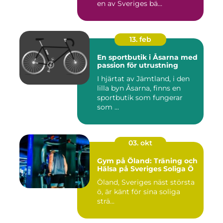
en av Sveriges bä...
13. feb
En sportbutik i Åsarna med
passion för utrustning
I hjärtat av Jämtland, i den
lilla byn Åsarna, finns en
sportbutik som fungerar
som ...
03. okt
Gym på Öland: Träning och
Hälsa på Sveriges Soliga Ö
Öland, Sveriges näst största
ö, är känt för sina soliga
strä...