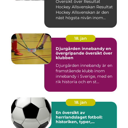
Översikt över Resultat
Ishockeyliga
Hockey Allsvenskan Resultat
Hockey Allsvenskan är den
näst högsta nivån inom...
18. jan
Djurgården innebandy en
övergripande översikt över
klubben
Djurgården innebandy är en
framstående klubb inom
innebandy i Sverige, med en
rik historia och en st...
18. jan
En översikt av
herrlandslaget fotboll:
historiken, typer,
popularitet och skillnader