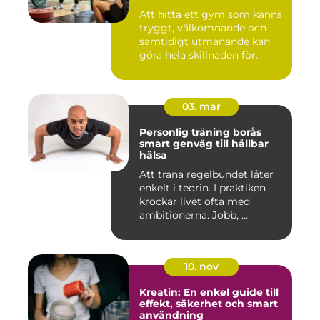
Att hitta ett gym som känns
tryggt, välkomnande och
samtidigt utmanande kan
göra hela skillnaden för...
03. mar
Personlig träning borås
smart genväg till hållbar
hälsa
Att träna regelbundet låter
enkelt i teorin. I praktiken
krockar livet ofta med
ambitionerna. Jobb, ...
10. nov
Kreatin: En enkel guide till
effekt, säkerhet och smart
användning