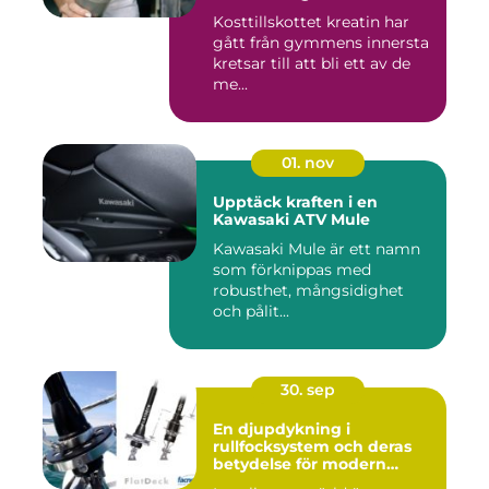
Kosttillskottet kreatin har
gått från gymmens innersta
kretsar till att bli ett av de
me...
01. nov
Upptäck kraften i en
Kawasaki ATV Mule
Kawasaki Mule är ett namn
som förknippas med
robusthet, mångsidighet
och pålit...
30. sep
En djupdykning i
rullfocksystem och deras
betydelse för modern
segling