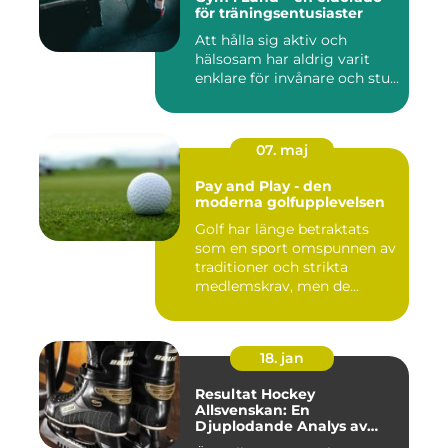
för träningsentusiaster
Att hålla sig aktiv och
hälsosam har aldrig varit
enklare för invånare och stu...
07. maj
Pay and Play - den
moderna golfupplevelsen
Golf har länge betraktats
som en sport omspunnen av
traditioner och strikta
medlemskrav, men de...
18. jan
Resultat Hockey
Allsvenskan: En
Djuplodande Analys av
Sveriges Mest Populära