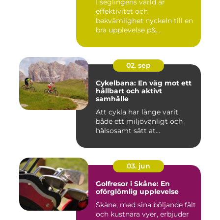
I seglingens värld är
effektivitet och
bekvämlighet nyckeln till en
bra upplevelse p&...
02. sep
Cykelbana: En väg mot ett
hållbart och aktivt
samhälle
Att cykla har länge varit
både ett miljövänligt och
hälsosamt sätt at...
03. jun
Golfresor i Skåne: En
oförglömlig upplevelse
Skåne, med sina böljande fält
och kustnära vyer, erbjuder