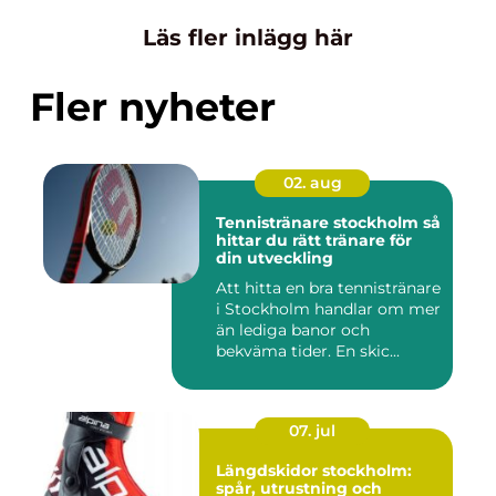
Läs fler inlägg här
Fler nyheter
02. aug
Tennistränare stockholm så
hittar du rätt tränare för
din utveckling
Att hitta en bra tennistränare
i Stockholm handlar om mer
än lediga banor och
bekväma tider. En skic...
07. jul
Längdskidor stockholm:
spår, utrustning och