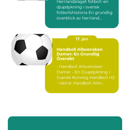
Herrlandslaget fotboll: en
djupdykning i svensk
fotbollshistoria En grundlig
överblick av herrland...
17. jan
Handboll Allsvenskan
Damer: En Grundlig
Översikt
- Handboll Allsvenskan
Damer - En Djupdykning i
Svensk Kvinnlig Handboll H2
- Vad är Handboll Allsv...