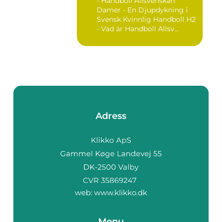
- Handboll Allsvenskan
Damer - En Djupdykning i
Svensk Kvinnlig Handboll H2
- Vad är Handboll Allsv...
Adress
web:
www.klikko.dk
Menu