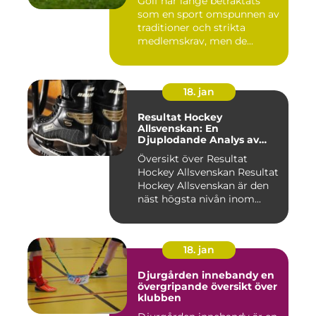
Golf har länge betraktats
som en sport omspunnen av
traditioner och strikta
medlemskrav, men de...
18. jan
Resultat Hockey
Allsvenskan: En
Djuplodande Analys av
Sveriges Mest Populära
Översikt över Resultat
Ishockeyliga
Hockey Allsvenskan Resultat
Hockey Allsvenskan är den
näst högsta nivån inom...
18. jan
Djurgården innebandy en
övergripande översikt över
klubben