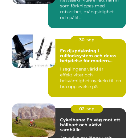
Kawasaki Mule är ett namn
som förknippas med
robusthet, mångsidighet
och pålit...
30. sep
En djupdykning i
rullfocksystem och deras
betydelse för modern
segling
I seglingens värld är
effektivitet och
bekvämlighet nyckeln till en
bra upplevelse p&...
02. sep
Cykelbana: En väg mot ett
hållbart och aktivt
samhälle