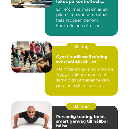
fokus på kontroll och
kvalitet
En reformer maskin är en
pilatesapparat som tränar
hela kroppen genom
kontrollerade rörelser,
motstå...
01. maj
Gym i hudiksvall träning
som faktiskt blir av
Att hitta ett gym som känns
tryggt, välkomnande och
samtidigt utmanande kan
göra hela skillnaden för...
03. mar
Personlig träning borås
smart genväg till hållbar
hälsa