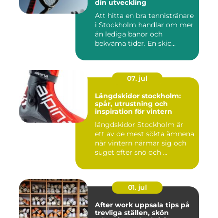
din utveckling
Att hitta en bra tennistränare
i Stockholm handlar om mer
än lediga banor och
bekväma tider. En skic...
07. jul
Längdskidor stockholm:
spår, utrustning och
inspiration för vintern
längdskidor Stockholm är
ett av de mest sökta ämnena
när vintern närmar sig och
suget efter snö och ...
01. jul
After work uppsala tips på
trevliga ställen, skön