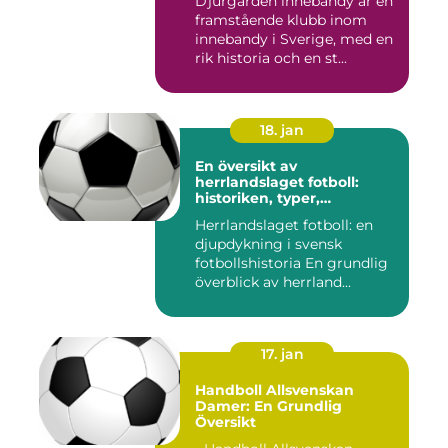
Djurgården innebandy är en
framstående klubb inom
innebandy i Sverige, med en
rik historia och en st...
18. jan
En översikt av
herrlandslaget fotboll:
historiken, typer,
popularitet och skillnader
Herrlandslaget fotboll: en
djupdykning i svensk
fotbollshistoria En grundlig
överblick av herrland...
17. jan
Handboll Allsvenskan
Damer: En Grundlig
Översikt