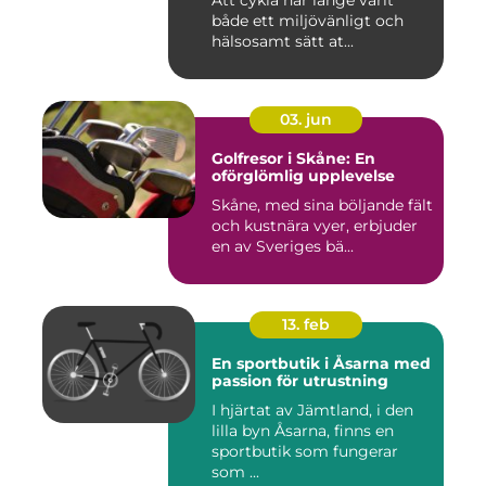
Att cykla har länge varit
både ett miljövänligt och
hälsosamt sätt at...
03. jun
Golfresor i Skåne: En
oförglömlig upplevelse
Skåne, med sina böljande fält
och kustnära vyer, erbjuder
en av Sveriges bä...
13. feb
En sportbutik i Åsarna med
passion för utrustning
I hjärtat av Jämtland, i den
lilla byn Åsarna, finns en
sportbutik som fungerar
som ...