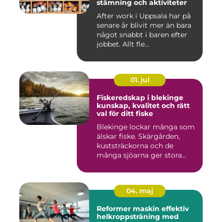
stämning och aktiviteter
After work i Uppsala har på
senare år blivit mer än bara
något snabbt i baren efter
jobbet. Allt fle...
01. jul
Fiskeredskap i blekinge
kunskap, kvalitet och rätt
val för ditt fiske
Blekinge lockar många som
älskar fiske. Skärgården,
kuststräckorna och de
många sjöarna ger stora
mö...
04. maj
Reformer maskin effektiv
helkroppsträning med