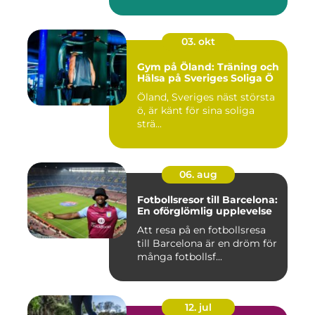
03. okt
Gym på Öland: Träning och
Hälsa på Sveriges Soliga Ö
Öland, Sveriges näst största
ö, är känt för sina soliga
strä...
06. aug
Fotbollsresor till Barcelona:
En oförglömlig upplevelse
Att resa på en fotbollsresa
till Barcelona är en dröm för
många fotbollsf...
12. jul