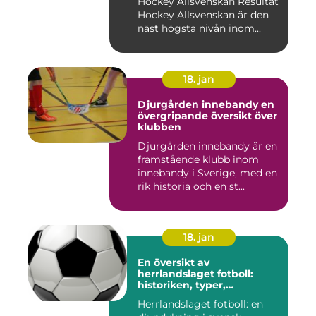
Hockey Allsvenskan Resultat
Hockey Allsvenskan är den
näst högsta nivån inom...
18. jan
Djurgården innebandy en
övergripande översikt över
klubben
Djurgården innebandy är en
framstående klubb inom
innebandy i Sverige, med en
rik historia och en st...
18. jan
En översikt av
herrlandslaget fotboll:
historiken, typer,
popularitet och skillnader
Herrlandslaget fotboll: en