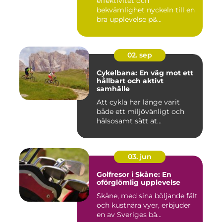
effektivitet och
bekvämlighet nyckeln till en
bra upplevelse p&...
02. sep
Cykelbana: En väg mot ett
hållbart och aktivt
samhälle
Att cykla har länge varit
både ett miljövänligt och
hälsosamt sätt at...
03. jun
Golfresor i Skåne: En
oförglömlig upplevelse
Skåne, med sina böljande fält
och kustnära vyer, erbjuder
en av Sveriges bä...