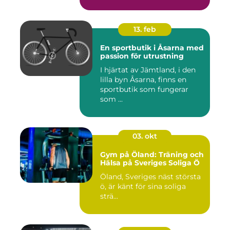
13. feb
En sportbutik i Åsarna med
passion för utrustning
I hjärtat av Jämtland, i den
lilla byn Åsarna, finns en
sportbutik som fungerar
som ...
03. okt
Gym på Öland: Träning och
Hälsa på Sveriges Soliga Ö
Öland, Sveriges näst största
ö, är känt för sina soliga
strä...