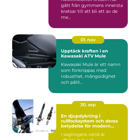
gått från gymmens innersta
kretsar till att bli ett av de
me...
01. nov
Upptäck kraften i en
Kawasaki ATV Mule
Kawasaki Mule är ett namn
som förknippas med
robusthet, mångsidighet
och pålit...
30. sep
En djupdykning i
rullfocksystem och deras
betydelse för modern
segling
I seglingens värld är