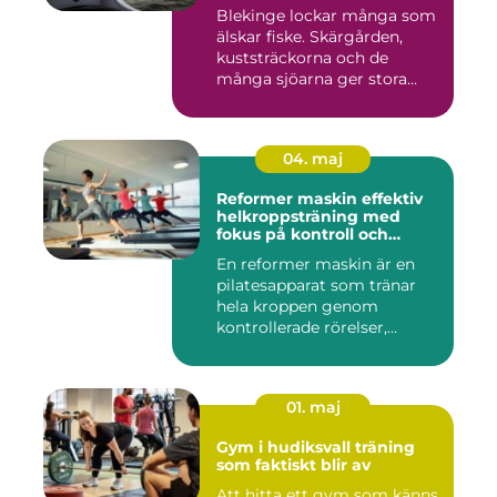
Blekinge lockar många som
älskar fiske. Skärgården,
kuststräckorna och de
många sjöarna ger stora
mö...
04. maj
Reformer maskin effektiv
helkroppsträning med
fokus på kontroll och
kvalitet
En reformer maskin är en
pilatesapparat som tränar
hela kroppen genom
kontrollerade rörelser,
motstå...
01. maj
Gym i hudiksvall träning
som faktiskt blir av
Att hitta ett gym som känns