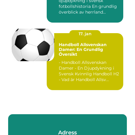
djupdykning i svensk
fotbollshistoria En grundlig
överblick av herrland...
17. jan
Handboll Allsvenskan
Damer: En Grundlig
Översikt
- Handboll Allsvenskan
Damer - En Djupdykning i
Svensk Kvinnlig Handboll H2
- Vad är Handboll Allsv...
Adress