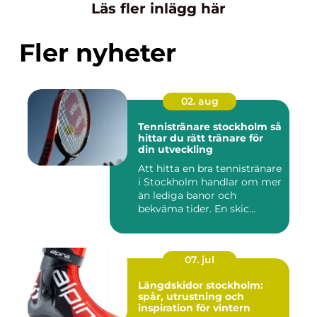
Läs fler inlägg här
Fler nyheter
02. aug
Tennistränare stockholm så
hittar du rätt tränare för
din utveckling
Att hitta en bra tennistränare
i Stockholm handlar om mer
än lediga banor och
bekväma tider. En skic...
07. jul
Längdskidor stockholm:
spår, utrustning och
inspiration för vintern