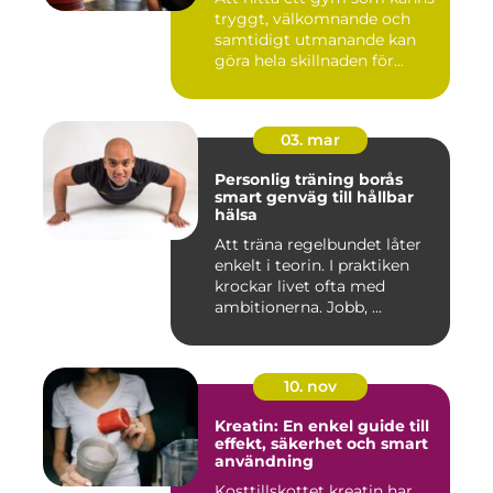
tryggt, välkomnande och
samtidigt utmanande kan
göra hela skillnaden för...
03. mar
Personlig träning borås
smart genväg till hållbar
hälsa
Att träna regelbundet låter
enkelt i teorin. I praktiken
krockar livet ofta med
ambitionerna. Jobb, ...
10. nov
Kreatin: En enkel guide till
effekt, säkerhet och smart
användning
Kosttillskottet kreatin har