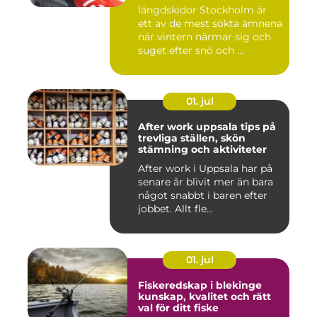
längdskidor Stockholm är
ett av de mest sökta ämnena
när vintern närmar sig och
suget efter snö och ...
01. jul
After work uppsala tips på
trevliga ställen, skön
stämning och aktiviteter
After work i Uppsala har på
senare år blivit mer än bara
något snabbt i baren efter
jobbet. Allt fle...
01. jul
Fiskeredskap i blekinge
kunskap, kvalitet och rätt
val för ditt fiske