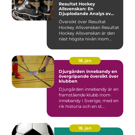
Resultat Hockey
Allsvenskan: En
Djuplodande Analys av
Sveriges Mest Populära
Översikt över Resultat
Ishockeyliga
Hockey Allsvenskan Resultat
Hockey Allsvenskan är den
näst högsta nivån inom...
18. jan
Djurgården innebandy en
övergripande översikt över
klubben
Djurgården innebandy är en
framstående klubb inom
innebandy i Sverige, med en
rik historia och en st...
18. jan