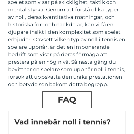
spelet som visar på skicklighet, taktik och
mental styrka. Genom att förstå olika typer
av noll, deras kvantitativa mätningar, och
historiska för- och nackdelar, kan vi få en
djupare insikt i den komplexitet som spelet
erbjuder. Oavsett vilken typ av noll i tennis en
spelare uppnår, är det en imponerande
bedrift som visar på deras förmåga att
prestera på en hög nivå. Så nästa gång du
bevittnar en spelare som uppnår noll i tennis,
försök att uppskatta den unika prestationen
och betydelsen bakom detta begrepp.
FAQ
Vad innebär noll i tennis?