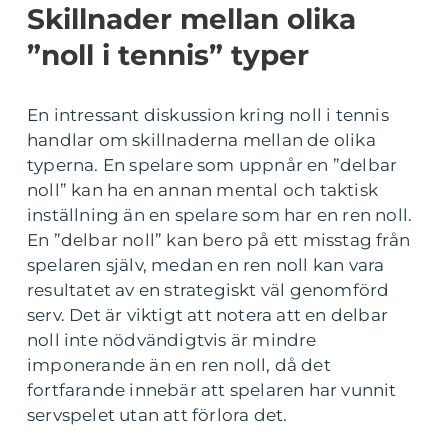
Skillnader mellan olika
”noll i tennis” typer
En intressant diskussion kring noll i tennis
handlar om skillnaderna mellan de olika
typerna. En spelare som uppnår en ”delbar
noll” kan ha en annan mental och taktisk
inställning än en spelare som har en ren noll.
En ”delbar noll” kan bero på ett misstag från
spelaren själv, medan en ren noll kan vara
resultatet av en strategiskt väl genomförd
serv. Det är viktigt att notera att en delbar
noll inte nödvändigtvis är mindre
imponerande än en ren noll, då det
fortfarande innebär att spelaren har vunnit
servspelet utan att förlora det.