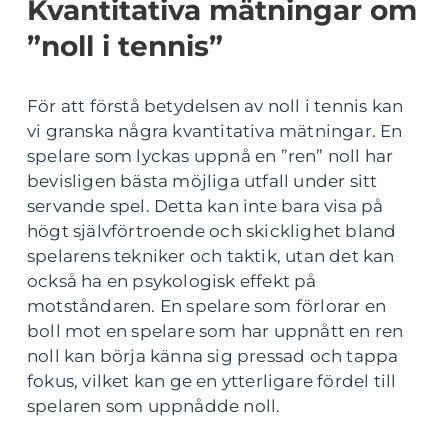
Kvantitativa mätningar om
”noll i tennis”
För att förstå betydelsen av noll i tennis kan
vi granska några kvantitativa mätningar. En
spelare som lyckas uppnå en ”ren” noll har
bevisligen bästa möjliga utfall under sitt
servande spel. Detta kan inte bara visa på
högt självförtroende och skicklighet bland
spelarens tekniker och taktik, utan det kan
också ha en psykologisk effekt på
motståndaren. En spelare som förlorar en
boll mot en spelare som har uppnått en ren
noll kan börja känna sig pressad och tappa
fokus, vilket kan ge en ytterligare fördel till
spelaren som uppnådde noll.