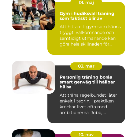
01. maj
Gym i hudiksvall träning
som faktiskt blir av
Att hitta ett gym som känns
tryggt, välkomnande och
samtidigt utmanande kan
göra hela skillnaden för...
03. mar
Personlig träning borås
smart genväg till hållbar
hälsa
Att träna regelbundet låter
enkelt i teorin. I praktiken
krockar livet ofta med
ambitionerna. Jobb, ...
10. nov