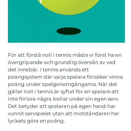
För att förstå noll i tennis måste vi först ha en
övergripande och grundlig översikt av vad
det innebär. I tennis används ett
poängsystem där varje spelare försöker vinna
poäng under spelgenomgångarna. När det
gäller noll i tennis är syftet för en spelare att
inte förlora några bollar under sin egen serv.
Det betyder att spelaren på egen hand har
vunnit servspelet utan att motståndaren har
lyckats göra en poäng.