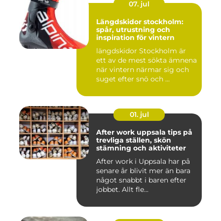
07. jul
Längdskidor stockholm:
spår, utrustning och
inspiration för vintern
längdskidor Stockholm är
ett av de mest sökta ämnena
när vintern närmar sig och
suget efter snö och ...
01. jul
After work uppsala tips på
trevliga ställen, skön
stämning och aktiviteter
After work i Uppsala har på
senare år blivit mer än bara
något snabbt i baren efter
jobbet. Allt fle...