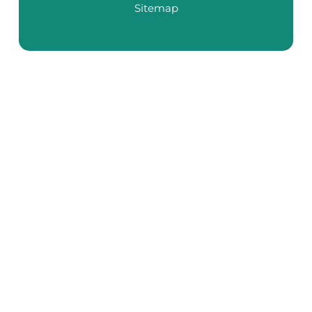
Sitemap