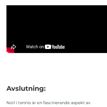
Avslutning:
Noll i tennis är en fascinerande aspekt av