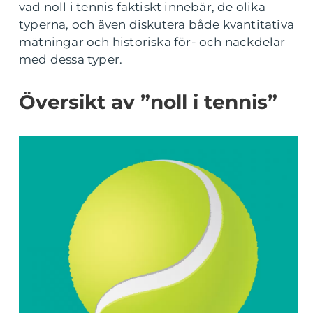
vad noll i tennis faktiskt innebär, de olika
typerna, och även diskutera både kvantitativa
mätningar och historiska för- och nackdelar
med dessa typer.
Översikt av ”noll i tennis”