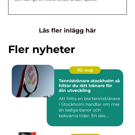
Läs fler inlägg här
Fler nyheter
02. aug
Tennistränare stockholm så
hittar du rätt tränare för
din utveckling
Att hitta en bra tennistränare
i Stockholm handlar om mer
än lediga banor och
bekväma tider. En skic...