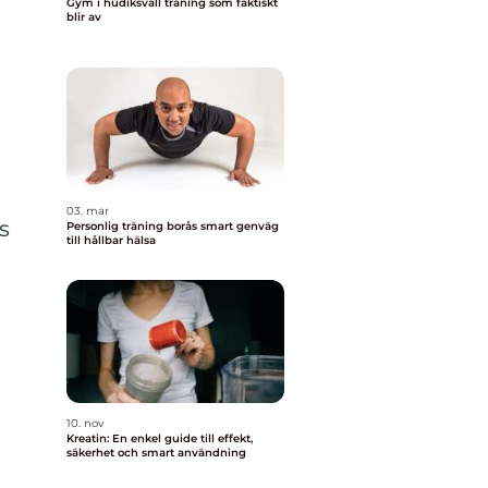
Gym i hudiksvall träning som faktiskt
blir av
03. mar
s
Personlig träning borås smart genväg
till hållbar hälsa
10. nov
Kreatin: En enkel guide till effekt,
säkerhet och smart användning