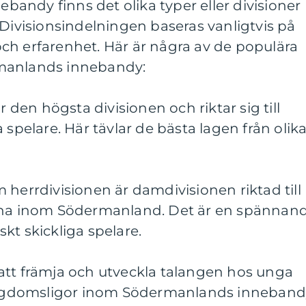
andy finns det olika typer eller divisioner
 Divisionsindelningen baseras vanligtvis på
ch erfarenhet. Här är några av de populära
manlands innebandy:
r den högsta divisionen och riktar sig till
 spelare. Här tävlar de bästa lagen från olik
 herrdivisionen är damdivisionen riktad till
arna inom Södermanland. Det är en spännan
kt skickliga spelare.
att främja och utveckla talangen hos unga
 ungdomsligor inom Södermanlands inneband