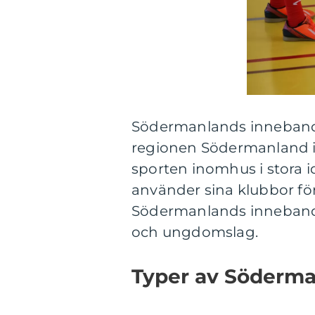
Södermanlands innebandy
regionen Södermanland i S
sporten inomhus i stora id
använder sina klubbor för 
Södermanlands innebandy h
och ungdomslag.
Typer av Söderm