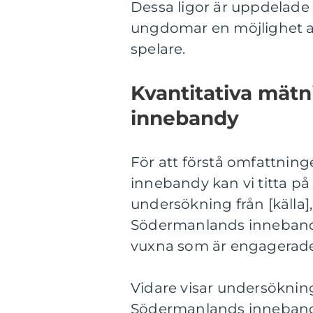
Dessa ligor är uppdelade e
ungdomar en möjlighet at
spelare.
Kvantitativa mät
innebandy
För att förstå omfattnin
innebandy kan vi titta på
undersökning från [källa],
Södermanlands inneband
vuxna som är engagerade 
Vidare visar undersökninge
Södermanlands innebandy