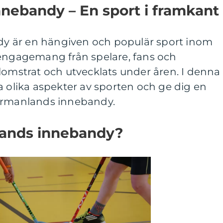
nebandy – En sport i framkant
 är en hängiven och populär sport inom
 engagemang från spelare, fans och
lomstrat och utvecklats under åren. I denna
a olika aspekter av sporten och ge dig en
dermanlands innebandy.
lands innebandy?