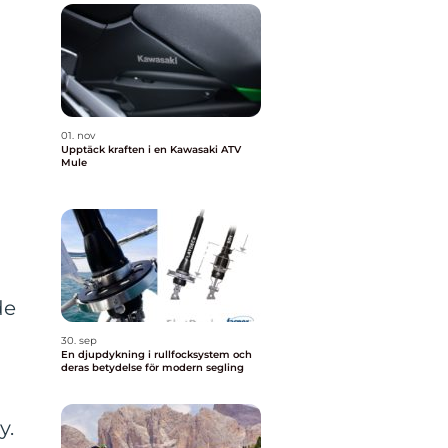
01. nov
Upptäck kraften i en Kawasaki ATV
Mule
a
de
30. sep
En djupdykning i rullfocksystem och
deras betydelse för modern segling
y.