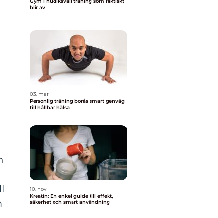
Gym i hudiksvall träning som faktiskt
blir av
03. mar
Personlig träning borås smart genväg
till hållbar hälsa
n
l
10. nov
Kreatin: En enkel guide till effekt,
m
säkerhet och smart användning