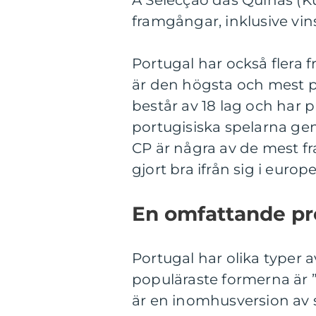
A Selecção das Quinas (Ku
framgångar, inklusive vi
Portugal har också flera f
är den högsta och mest pr
består av 18 lag och har
portugisiska spelarna ge
CP är några av de mest f
gjort bra ifrån sig i eur
En omfattande pre
Portugal har olika typer a
populäraste formerna är ”F
är en inomhusversion av 