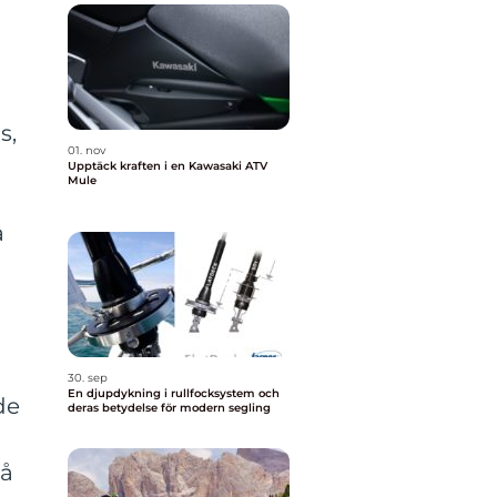
a
s,
01. nov
Upptäck kraften i en Kawasaki ATV
Mule
å
30. sep
En djupdykning i rullfocksystem och
de
deras betydelse för modern segling
a
på