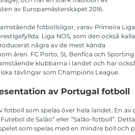
rage), och har en stark tradition av
nsten av Europamästerskapet 2016.
ramstående fotbollsligor, varav Primeira Lig
estigefyllda. Liga NOS, som den också kalla
 producerat några av de mest kända
nom åren. FC Porto, SL Benfica och Sporting
ramstående klubbarna i landet och har ocks
opeiska tävlingar som Champions League.
sentation av Portugal fotboll
v fotboll som spelas över hela landet. En av 
utebol de Salão” eller ”Salão-fotboll”. Dett
spelet som spelas med en mindre boll och 