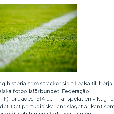
g historia som sträcker sig tillbaka till börja
isiska fotbollsförbundet, Federação
), bildades 1914 och har spelat en viktig rol
andet. Det portugisiska landslaget är känt so