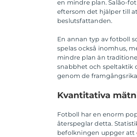
en mindre plan. Salão-fot
eftersom det hjälper till 
beslutsfattanden.
En annan typ av fotboll so
spelas också inomhus, m
mindre plan än traditionel
snabbhet och speltaktik oc
genom de framgångsrika p
Kvantitativa mätn
Fotboll har en enorm popu
återspeglar detta. Statist
befolkningen uppger att d