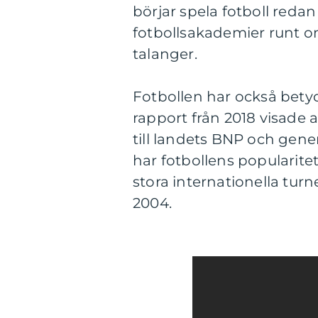
börjar spela fotboll redan 
fotbollsakademier runt om 
talanger.
Fotbollen har också bety
rapport från 2018 visade a
till landets BNP och gene
har fotbollens popularitet 
stora internationella tu
2004.