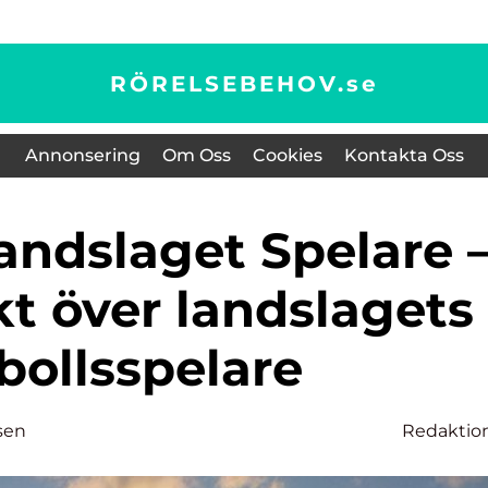
RÖRELSEBEHOV.
se
Annonsering
Om Oss
Cookies
Kontakta Oss
kt över landslagets
bollsspelare
sen
Redaktio