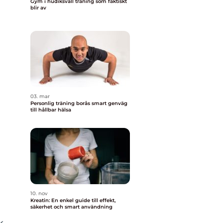
Gym i hudiksvall träning som faktiskt
blir av
03. mar
Personlig träning borås smart genväg
till hållbar hälsa
10. nov
Kreatin: En enkel guide till effekt,
säkerhet och smart användning