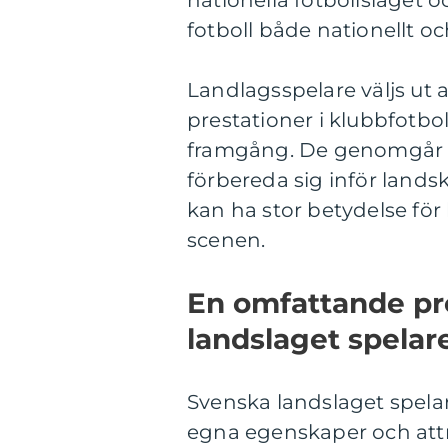
nationella fotbollslaget 
fotboll både nationellt oc
Landlagsspelare väljs ut 
prestationer i klubbfotbol
framgång. De genomgår o
förbereda sig inför lands
kan ha stor betydelse för
scenen.
En omfattande pr
landslaget spelar
Svenska landslaget spelare
egna egenskaper och attri