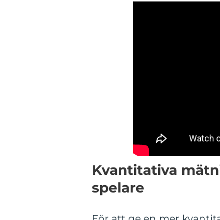
Kvantitativa mät
spelare
För att ge en mer kvantita