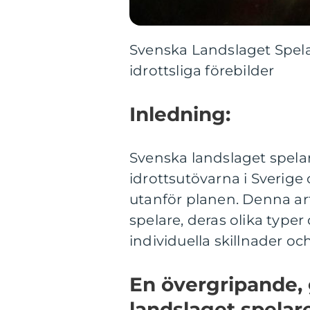
Svenska Landslaget Spela
idrottsliga förebilder
Inledning:
Svenska landslaget spela
idrottsutövarna i Sverige
utanför planen. Denna art
spelare, deras olika typer
individuella skillnader oc
En övergripande, 
landslaget spelar