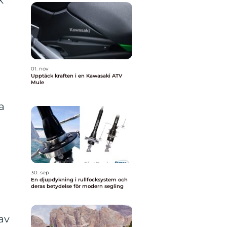
k
01. nov
Upptäck kraften i en Kawasaki ATV
Mule
a
30. sep
En djupdykning i rullfocksystem och
deras betydelse för modern segling
av