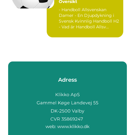
Översikt
- Handboll Allsvenskan
Damer - En Djupdykning i
Svensk Kvinnlig Handboll H2
- Vad är Handboll Allsv...
Adress
web:
www.klikko.dk