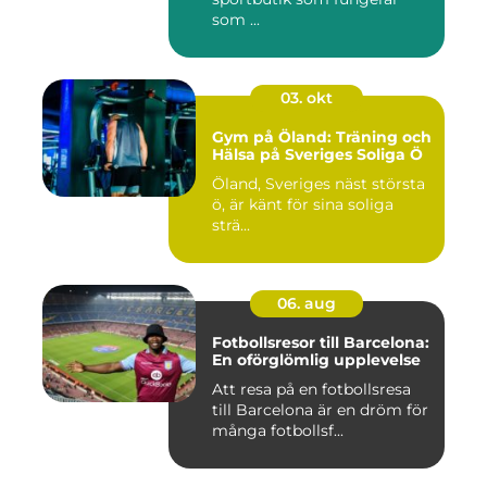
som ...
03. okt
Gym på Öland: Träning och
Hälsa på Sveriges Soliga Ö
Öland, Sveriges näst största
ö, är känt för sina soliga
strä...
06. aug
Fotbollsresor till Barcelona:
En oförglömlig upplevelse
Att resa på en fotbollsresa
till Barcelona är en dröm för
många fotbollsf...