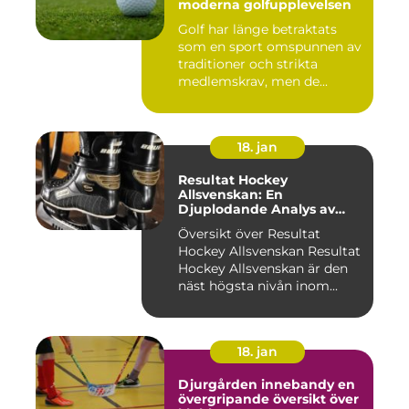
moderna golfupplevelsen
Golf har länge betraktats
som en sport omspunnen av
traditioner och strikta
medlemskrav, men de...
18. jan
Resultat Hockey
Allsvenskan: En
Djuplodande Analys av
Sveriges Mest Populära
Översikt över Resultat
Ishockeyliga
Hockey Allsvenskan Resultat
Hockey Allsvenskan är den
näst högsta nivån inom...
18. jan
Djurgården innebandy en
övergripande översikt över