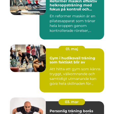
Reformer maskin effektiv
helkroppsträning med
fokus på kontroll och
kvalitet
En reformer maskin är en
pilatesapparat som tränar
hela kroppen genom
kontrollerade rörelser,
motstå...
01. maj
Gym i hudiksvall träning
som faktiskt blir av
Att hitta ett gym som känns
tryggt, välkomnande och
samtidigt utmanande kan
göra hela skillnaden för...
03. mar
Personlig träning borås