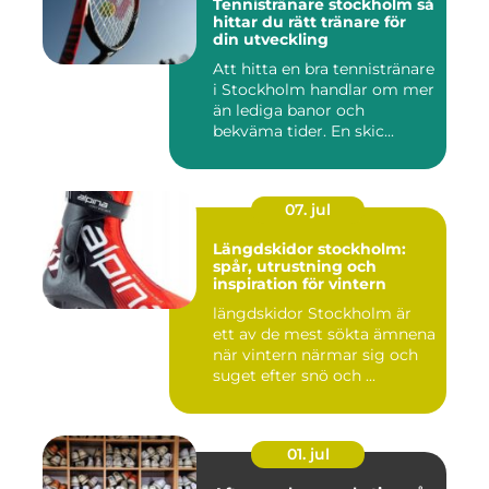
Tennistränare stockholm så
hittar du rätt tränare för
din utveckling
Att hitta en bra tennistränare
i Stockholm handlar om mer
än lediga banor och
bekväma tider. En skic...
07. jul
Längdskidor stockholm:
spår, utrustning och
inspiration för vintern
längdskidor Stockholm är
ett av de mest sökta ämnena
när vintern närmar sig och
suget efter snö och ...
01. jul