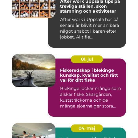
After work uppsala tips på
trevliga ställen, skön
stämning och aktiviteter
After work i Uppsala har på
senare år blivit mer än bara
något snabbt i baren efter
jobbet. Allt fle...
01. jul
Fiskeredskap i blekinge
kunskap, kvalitet och rätt
val för ditt fiske
Blekinge lockar många som
älskar fiske. Skärgården,
kuststräckorna och de
många sjöarna ger stora
mö...
04. maj