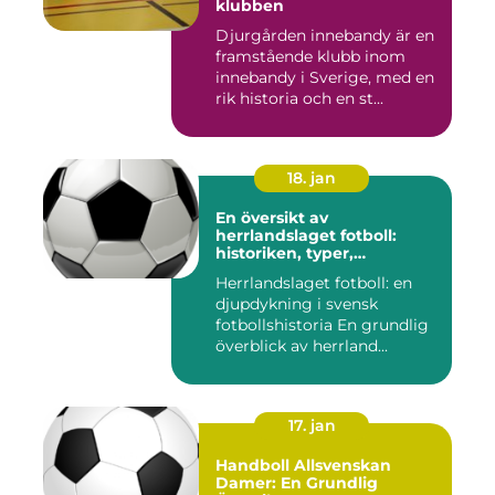
klubben
Djurgården innebandy är en
framstående klubb inom
innebandy i Sverige, med en
rik historia och en st...
18. jan
En översikt av
herrlandslaget fotboll:
historiken, typer,
popularitet och skillnader
Herrlandslaget fotboll: en
djupdykning i svensk
fotbollshistoria En grundlig
överblick av herrland...
17. jan
Handboll Allsvenskan
Damer: En Grundlig