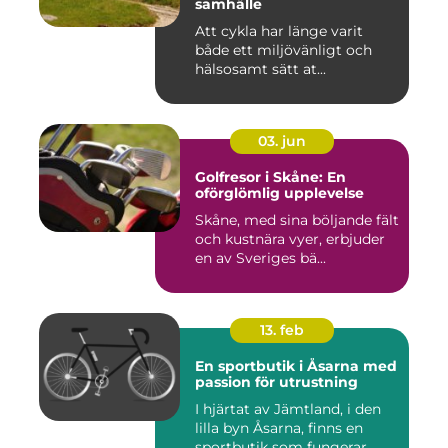
samhälle
Att cykla har länge varit
både ett miljövänligt och
hälsosamt sätt at...
03. jun
Golfresor i Skåne: En
oförglömlig upplevelse
Skåne, med sina böljande fält
och kustnära vyer, erbjuder
en av Sveriges bä...
13. feb
En sportbutik i Åsarna med
passion för utrustning
I hjärtat av Jämtland, i den
lilla byn Åsarna, finns en
sportbutik som fungerar