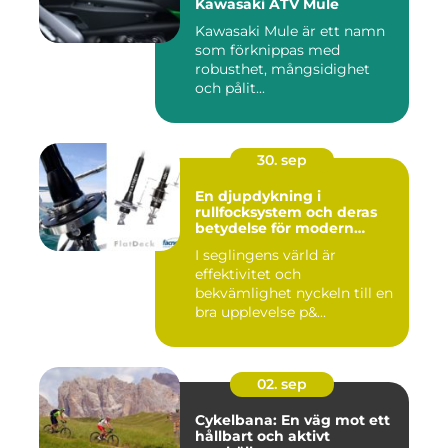
Kawasaki ATV Mule
Kawasaki Mule är ett namn
som förknippas med
robusthet, mångsidighet
och pålit...
30. sep
En djupdykning i
rullfocksystem och deras
betydelse för modern
segling
I seglingens värld är
effektivitet och
bekvämlighet nyckeln till en
bra upplevelse p&...
02. sep
Cykelbana: En väg mot ett
hållbart och aktivt