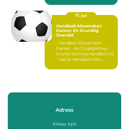
17. jan
Handboll Allsvenskan
Damer: En Grundlig
Översikt
- Handboll Allsvenskan
Damer - En Djupdykning i
Svensk Kvinnlig Handboll H2
- Vad är Handboll Allsv...
Adress