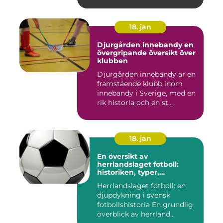
18. jan
Djurgården innebandy en
övergripande översikt över
klubben
Djurgården innebandy är en
framstående klubb inom
innebandy i Sverige, med en
rik historia och en st...
18. jan
En översikt av
herrlandslaget fotboll:
historiken, typer,
popularitet och skillnader
Herrlandslaget fotboll: en
djupdykning i svensk
fotbollshistoria En grundlig
överblick av herrland...