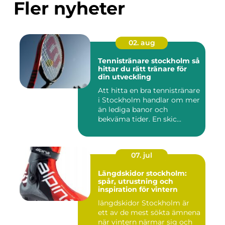
Fler nyheter
02. aug
Tennistränare stockholm så
hittar du rätt tränare för
din utveckling
Att hitta en bra tennistränare
i Stockholm handlar om mer
än lediga banor och
bekväma tider. En skic...
07. jul
Längdskidor stockholm:
spår, utrustning och
inspiration för vintern
längdskidor Stockholm är
ett av de mest sökta ämnena
när vintern närmar sig och