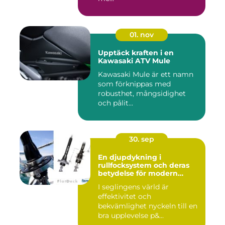
01. nov
Upptäck kraften i en
Kawasaki ATV Mule
Kawasaki Mule är ett namn
som förknippas med
robusthet, mångsidighet
och pålit...
30. sep
En djupdykning i
rullfocksystem och deras
betydelse för modern
segling
I seglingens värld är
effektivitet och
bekvämlighet nyckeln till en
bra upplevelse p&...