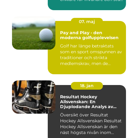
07. maj
Pay and Play - den
moderna golfupplevelsen
Golf har länge betraktats
som en sport omspunnen av
traditioner och strikta
medlemskrav, men de...
18. jan
Resultat Hockey
Allsvenskan: En
Djuplodande Analys av
Sveriges Mest Populära
Översikt över Resultat
Ishockeyliga
Hockey Allsvenskan Resultat
Hockey Allsvenskan är den
näst högsta nivån inom...