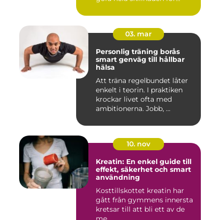
03. mar
Personlig träning borås
smart genväg till hållbar
hälsa
Att träna regelbundet låter
enkelt i teorin. I praktiken
krockar livet ofta med
ambitionerna. Jobb, ...
10. nov
Kreatin: En enkel guide till
effekt, säkerhet och smart
användning
Kosttillskottet kreatin har
gått från gymmens innersta
kretsar till att bli ett av de
me...