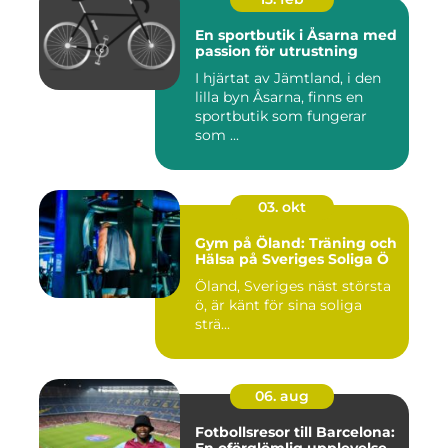
En sportbutik i Åsarna med
passion för utrustning
I hjärtat av Jämtland, i den
lilla byn Åsarna, finns en
sportbutik som fungerar
som ...
03. okt
Gym på Öland: Träning och
Hälsa på Sveriges Soliga Ö
Öland, Sveriges näst största
ö, är känt för sina soliga
strä...
06. aug
Fotbollsresor till Barcelona: