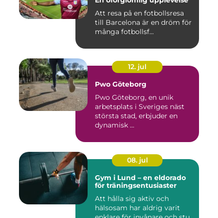
En oförglömlig upplevelse
Att resa på en fotbollsresa
till Barcelona är en dröm för
många fotbollsf...
12. jul
Pwo Göteborg
Pwo Göteborg, en unik
arbetsplats i Sveriges näst
största stad, erbjuder en
dynamisk ...
08. jul
Gym i Lund – en eldorado
för träningsentusiaster
Att hålla sig aktiv och
hälsosam har aldrig varit
enklare för invånare och stu...