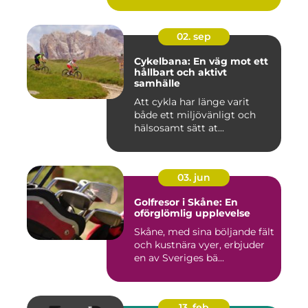
02. sep
Cykelbana: En väg mot ett
hållbart och aktivt
samhälle
Att cykla har länge varit
både ett miljövänligt och
hälsosamt sätt at...
03. jun
Golfresor i Skåne: En
oförglömlig upplevelse
Skåne, med sina böljande fält
och kustnära vyer, erbjuder
en av Sveriges bä...
13. feb