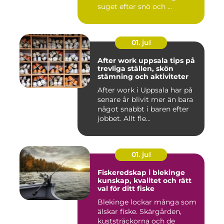
suget efter snö och ...
01. jul
After work uppsala tips på
trevliga ställen, skön
stämning och aktiviteter
After work i Uppsala har på
senare år blivit mer än bara
något snabbt i baren efter
jobbet. Allt fle...
01. jul
Fiskeredskap i blekinge
kunskap, kvalitet och rätt
val för ditt fiske
Blekinge lockar många som
älskar fiske. Skärgården,
kuststräckorna och de