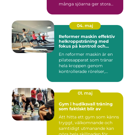
många sjöarna ger stora
mö...
04. maj
Reformer maskin effektiv
helkroppsträning med
fokus på kontroll och
kvalitet
En reformer maskin är en
pilatesapparat som tränar
hela kroppen genom
kontrollerade rörelser,
motstå...
01. maj
Gym i hudiksvall träning
som faktiskt blir av
Att hitta ett gym som känns
tryggt, välkomnande och
samtidigt utmanande kan
göra hela skillnaden för...