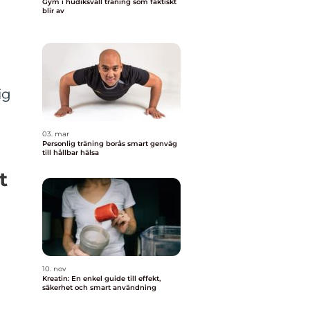
Gym i hudiksvall träning som faktiskt
blir av
ig
03. mar
Personlig träning borås smart genväg
till hållbar hälsa
t
10. nov
Kreatin: En enkel guide till effekt,
säkerhet och smart användning