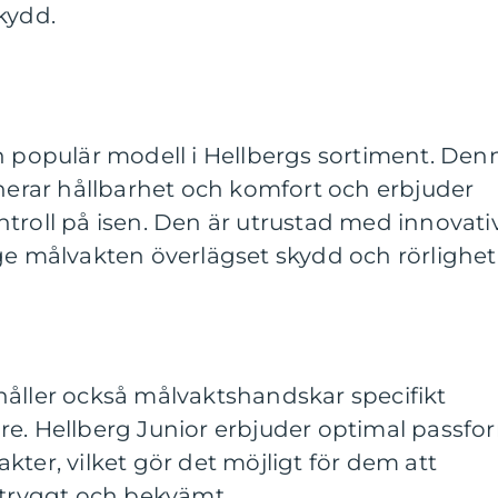
kydd.
n populär modell i Hellbergs sortiment. Den
rar hållbarhet och komfort och erbjuder
troll på isen. Den är utrustad med innovati
ge målvakten överlägset skydd och rörlighet
håller också målvaktshandskar specifikt
re. Hellberg Junior erbjuder optimal passfo
kter, vilket gör det möjligt för dem att
 tryggt och bekvämt.