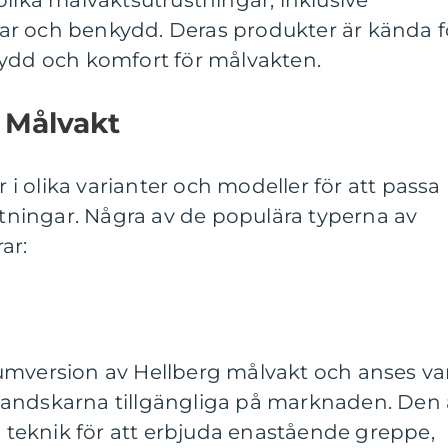
olika målvaktsutrustningar, inklusive
r och benkydd. Deras produkter är kända f
kydd och komfort för målvakten.
 Målvakt
 olika varianter och modeller för att passa
äntningar. Några av de populära typerna av
ar:
umversion av Hellberg målvakt och anses va
andskarna tillgängliga på marknaden. Den 
eknik för att erbjuda enastående greppe,