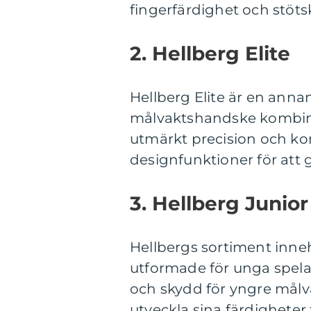
fingerfärdighet och stöts
2. Hellberg Elite
Hellberg Elite är en anna
målvaktshandske kombine
utmärkt precision och kon
designfunktioner för att 
3. Hellberg Junior
Hellbergs sortiment inne
utformade för unga spela
och skydd för yngre målva
utveckla sina färdigheter