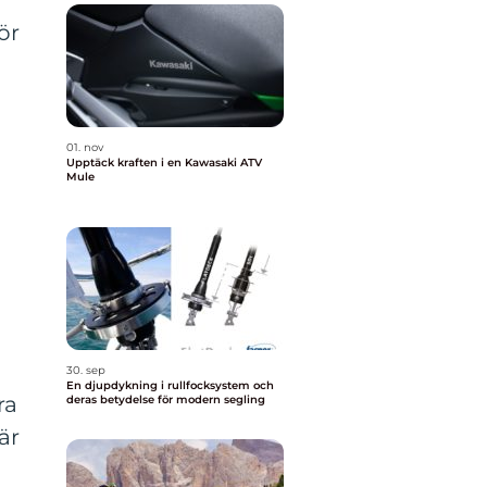
ör
01. nov
Upptäck kraften i en Kawasaki ATV
Mule
30. sep
En djupdykning i rullfocksystem och
ra
deras betydelse för modern segling
är