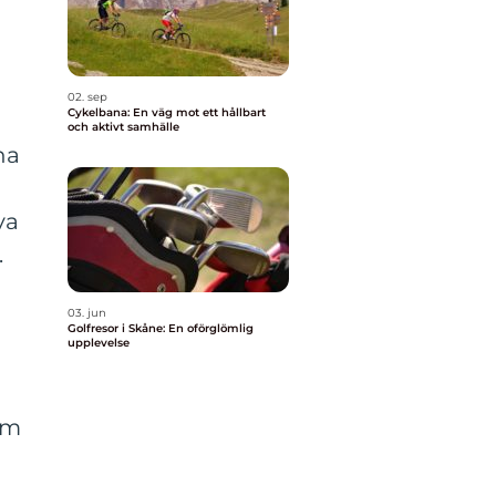
02. sep
Cykelbana: En väg mot ett hållbart
och aktivt samhälle
na
va
.
03. jun
Golfresor i Skåne: En oförglömlig
upplevelse
rm