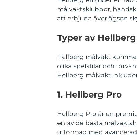
Hellberg erbjuder en rad 
målvaktsklubbor, handska
att erbjuda överlägsen s
Typer av Hellberg
Hellberg målvakt kommer i
olika spelstilar och förv
Hellberg målvakt inkluder
1. Hellberg Pro
Hellberg Pro är en premi
en av de bästa målvaktsh
utformad med avancerad t