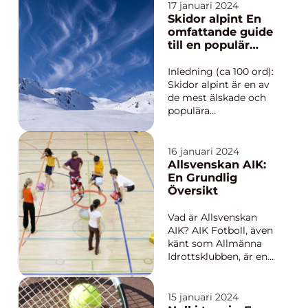
17 januari 2024
mycket viktig
Skidor alpint En
plattform för att
omfattande guide
utveckla unga
till en populär
talanger och ge
vintersport
etablerade spelare
Inledning (ca 100 ord):
möjlighet att
Skidor alpint är en av
återhämta sig och å...
de mest älskade och
populära
vintersporterna i
världen. Den
kombinerar fart,
16 januari 2024
teknik och
Allsvenskan AIK:
adrenalinkickar för att
En Grundlig
skapa en unik
Översikt
upplevelse i
vinterlandskapet. I
Vad är Allsvenskan
denna artikel kommer
AIK? AIK Fotboll, även
vi att ge dig en
känt som Allmänna
grundl...
Idrottsklubben, är en
av Sveriges mest
välkända och
framgångsrika
15 januari 2024