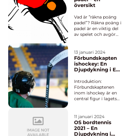
och framgångsrika
översikt
nationella
ishockeylagen i
Vad är ”räkna poäng
världen. Laget
padel”? Räkna poäng i
representerar Sverige
padel är en viktig del
...
av spelet och avgör
vilket lag som vinner
varje omgång. På
grundnivå går det ut
13 januari 2024
på att poäng delas ut
Förbundskapten
när bollen inte studsar
ishockey: En
korrekt eller går
Djupdykning i En
utanför banan. I den
Nyckelroll inom
här arti...
Sporten
Introduktion:
Förbundskaptenen
inom ishockey är en
central figur i lagets
framgång och utgör
en viktig röst i
utvecklingen av
11 januari 2024
spelarna och
OS bordtennis
strategierna. I denna
2021 – En
artikel kommer vi att
Djupdykning i