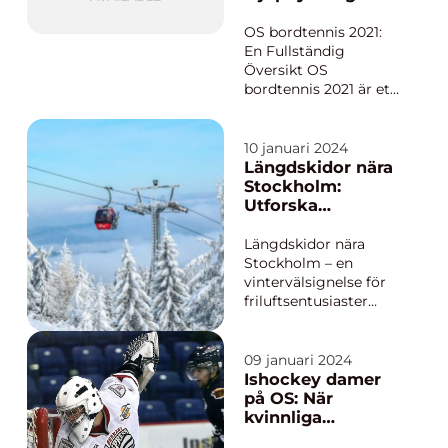
ge en övergripande
sportens värld
och grundlig översikt
OS bordtennis 2021:
över vad
En Fullständig
förbundskapten is...
Översikt OS
bordtennis 2021 är ett
av de mest
efterlängtade och
prestigefyllda
10 januari 2024
internationella
Längdskidor nära
bordtenniseveneman
Stockholm:
gen. Det hålls vart
Utforska
fjärde år och samlar
vintersporter i
de bästa spelarna från
huvudstadsområd
Längdskidor nära
hela världen för att
et
Stockholm – en
tävla om ära och ...
vintervälsignelse för
friluftsentusiaster
Inledning: Stockholm,
känt för sin
pulserande stadskärna
09 januari 2024
och vackra skärgård,
Ishockey damer
erbjuder också
på OS: När
fantastiska
kvinnliga
möjligheter för
idrottare