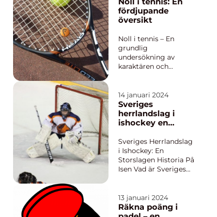
fotbollsföreningar.
Noll i tennis: En
AIK grundades år 1891
fördjupande
och har sedan dess
översikt
spelat i den högsta
svenska fotbollsserien,
Noll i tennis – En
Allsvenskan. Laget ...
grundlig
undersökning av
karaktären och
variationen av noll i
tennis Introduktion:
Tennis, en idrott som
14 januari 2024
blomstrat i
Sveriges
popularitet över åren,
herrlandslag i
erbjuder en mängd
ishockey en
spännande och
grundlig översikt
komplexa aspekter. En
Sveriges Herrlandslag
av dessa är begreppet
i Ishockey: En
”no...
Storslagen Historia På
Isen Vad är Sveriges
Herrlandslag i
Ishockey? Sveriges
herrlandslag i
13 januari 2024
ishockey är en av de
Räkna poäng i
mest framstående
padel – en