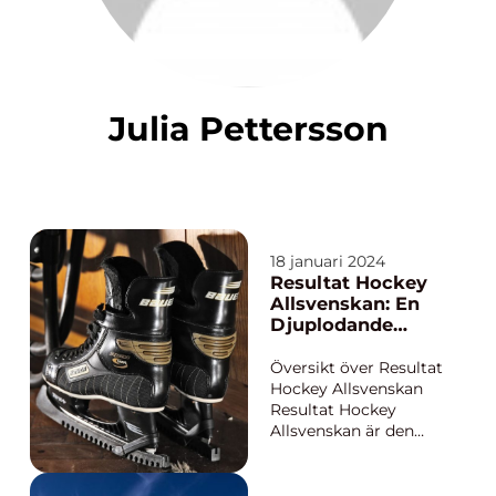
Julia Pettersson
18 januari 2024
Resultat Hockey
Allsvenskan: En
Djuplodande
Analys av
Sveriges Mest
Översikt över Resultat
Populära
Hockey Allsvenskan
Ishockeyliga
Resultat Hockey
Allsvenskan är den
näst högsta nivån
inom svensk ishockey
och fungerar som en