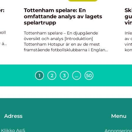
r:
Tottenham spelare: En
Skido
omfattande analys av lagets
gu
spelartrupp
vi
oll
Tottenham spelare – En djupgående
Inl
översikt och analys [Introduktion]
av 
 är
Tottenham Hotspur är en av de mest
vin
n
framstående fotbollsklubbarna i England
kom
och har en imponerande spelartrupp. I
adr
denna artikel kommer vi att ge en
upp
grundlig översikt och analys...
art
1
2
3
…
50
Adress
Menu
Annonserin