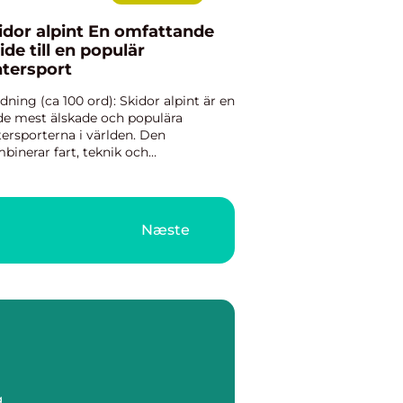
r alpint En omfattande
ide till en populär
ntersport
edning (ca 100 ord): Skidor alpint är en
de mest älskade och populära
tersporterna i världen. Den
binerar fart, teknik och
enalinkickar för att skapa en unik
levelse i vinterlandskapet. I denna
ikel kommer vi att ge dig en grundl...
Næste
g