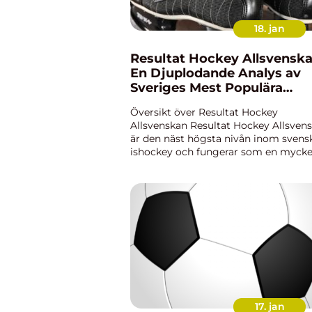
18. jan
Resultat Hockey Allsvenska
En Djuplodande Analys av
Sveriges Mest Populära
Ishockeyliga
Översikt över Resultat Hockey
Allsvenskan Resultat Hockey Allsven
är den näst högsta nivån inom svens
ishockey och fungerar som en mycke
viktig plattform för att utveckla ung
talanger och ge etablerade spelare
möjlighet att återhämta sig och å...
17. jan