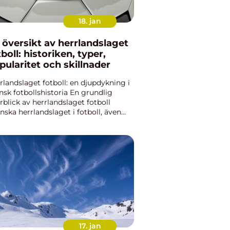
18. jan
 översikt av herrlandslaget
tboll: historiken, typer,
pularitet och skillnader
rlandslaget fotboll: en djupdykning i
nsk fotbollshistoria En grundlig
rblick av herrlandslaget fotboll
nska herrlandslaget i fotboll, även
t som Blågult, är en representation
Sveriges bästa fotbollsspelare på
rnationell nivå. L...
17. jan