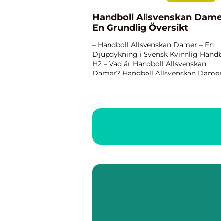
Handboll Allsvenskan Dame
En Grundlig Översikt
– Handboll Allsvenskan Damer – En
Djupdykning i Svensk Kvinnlig Handb
H2 – Vad är Handboll Allsvenskan
Damer? Handboll Allsvenskan Damer
den högsta nationella handbollsserie
för kvinnliga lag i Sverige. Det är en
prestigefyll...