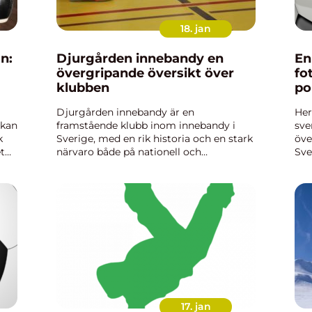
18. jan
n:
Djurgården innebandy en
En
övergripande översikt över
fo
klubben
po
Djurgården innebandy är en
Her
skan
framstående klubb inom innebandy i
sve
k
Sverige, med en rik historia och en stark
öve
t
närvaro både på nationell och
Sve
a
internationell nivå. Klubben bildades år
kän
1988 och har sedan dess vuxit till att bli
av 
en av de mest välrenommerade inn...
inte
17. jan