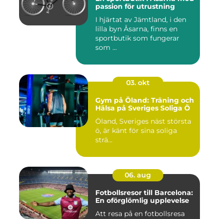
passion för utrustning
I hjärtat av Jämtland, i den
lilla byn Åsarna, finns en
sportbutik som fungerar
som ...
03. okt
Gym på Öland: Träning och
Hälsa på Sveriges Soliga Ö
Öland, Sveriges näst största
ö, är känt för sina soliga
strä...
06. aug
Fotbollsresor till Barcelona:
En oförglömlig upplevelse
Att resa på en fotbollsresa