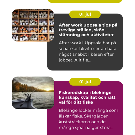
01. jul
After work uppsala tips på
trevliga ställen, skön
stämning och aktiviteter
After work i Uppsala har på
senare år blivit mer än bara
något snabbt i baren efter
jobbet. Allt fle...
01. jul
Fiskeredskap i blekinge
kunskap, kvalitet och rätt
val för ditt fiske
Blekinge lockar många som
älskar fiske. Skärgården,
kuststräckorna och de
många sjöarna ger stora
mö...