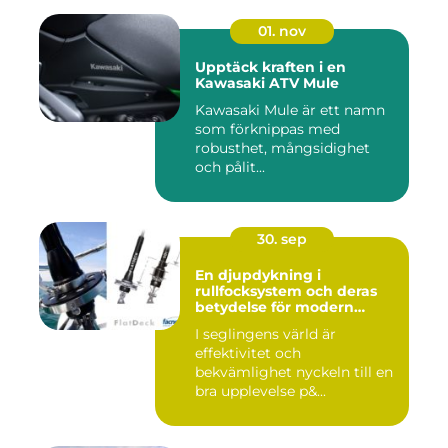
01. nov
Upptäck kraften i en
Kawasaki ATV Mule
Kawasaki Mule är ett namn
som förknippas med
robusthet, mångsidighet
och pålit...
30. sep
En djupdykning i
rullfocksystem och deras
betydelse för modern
segling
I seglingens värld är
effektivitet och
bekvämlighet nyckeln till en
bra upplevelse p&...