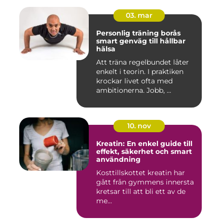
03. mar
Personlig träning borås
smart genväg till hållbar
hälsa
Att träna regelbundet låter
enkelt i teorin. I praktiken
krockar livet ofta med
ambitionerna. Jobb, ...
10. nov
Kreatin: En enkel guide till
effekt, säkerhet och smart
användning
Kosttillskottet kreatin har
gått från gymmens innersta
kretsar till att bli ett av de
me...