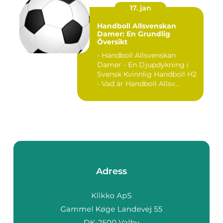
17. jan
Handboll Allsvenskan
Damer: En Grundlig
Översikt
- Handboll Allsvenskan
Damer - En Djupdykning i
Svensk Kvinnlig Handboll H2
- Vad är Handboll Allsv...
Adress