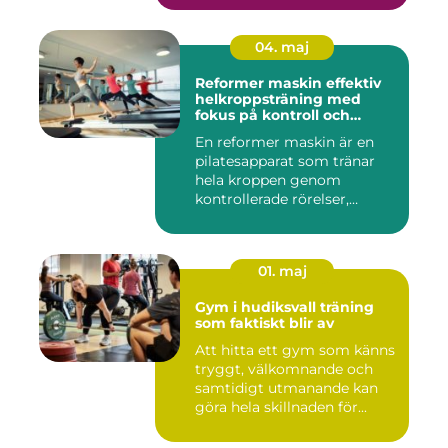
04. maj
Reformer maskin effektiv
helkroppsträning med
fokus på kontroll och
kvalitet
En reformer maskin är en
pilatesapparat som tränar
hela kroppen genom
kontrollerade rörelser,
motstå...
01. maj
Gym i hudiksvall träning
som faktiskt blir av
Att hitta ett gym som känns
tryggt, välkomnande och
samtidigt utmanande kan
göra hela skillnaden för...