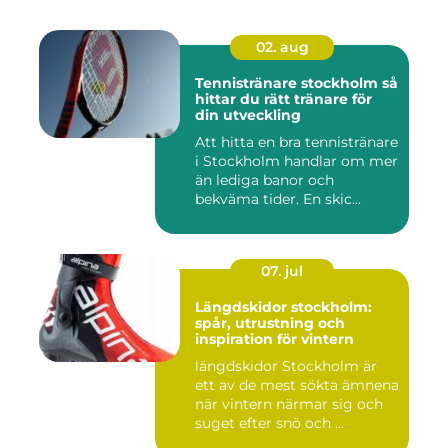
02. aug
Tennistränare stockholm så
hittar du rätt tränare för
din utveckling
Att hitta en bra tennistränare
i Stockholm handlar om mer
än lediga banor och
bekväma tider. En skic...
07. jul
Längdskidor stockholm:
spår, utrustning och
inspiration för vintern
längdskidor Stockholm är
ett av de mest sökta ämnena
när vintern närmar sig och
suget efter snö och ...