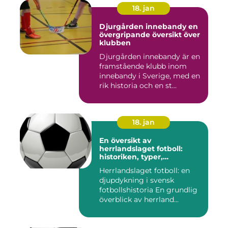
18. jan
Djurgården innebandy en
övergripande översikt över
klubben
Djurgården innebandy är en
framstående klubb inom
innebandy i Sverige, med en
rik historia och en st...
18. jan
En översikt av
herrlandslaget fotboll:
historiken, typer,
popularitet och skillnader
Herrlandslaget fotboll: en
djupdykning i svensk
fotbollshistoria En grundlig
överblick av herrland...