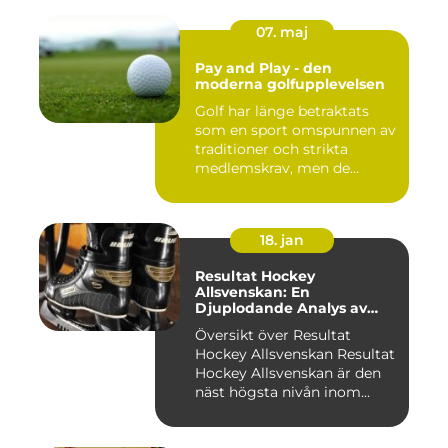
07. maj
Pay and Play - den
moderna golfupplevelsen
Golf har länge betraktats
som en sport omspunnen av
traditioner och strikta
medlemskrav, men de...
18. jan
Resultat Hockey
Allsvenskan: En
Djuplodande Analys av
Sveriges Mest Populära
Översikt över Resultat
Ishockeyliga
Hockey Allsvenskan Resultat
Hockey Allsvenskan är den
näst högsta nivån inom...