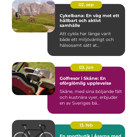
02. sep
Cykelbana: En väg mot ett
hållbart och aktivt
samhälle
Att cykla har länge varit
både ett miljövänligt och
hälsosamt sätt at...
03. jun
Golfresor i Skåne: En
oförglömlig upplevelse
Skåne, med sina böljande fält
och kustnära vyer, erbjuder
en av Sveriges bä...
13. feb
En sportbutik i Åsarna med