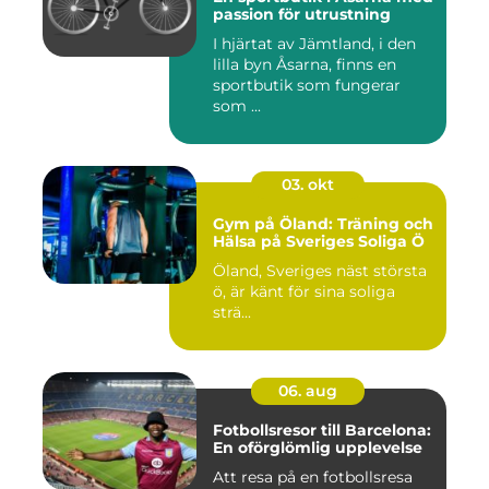
passion för utrustning
I hjärtat av Jämtland, i den
lilla byn Åsarna, finns en
sportbutik som fungerar
som ...
03. okt
Gym på Öland: Träning och
Hälsa på Sveriges Soliga Ö
Öland, Sveriges näst största
ö, är känt för sina soliga
strä...
06. aug
Fotbollsresor till Barcelona:
En oförglömlig upplevelse
Att resa på en fotbollsresa