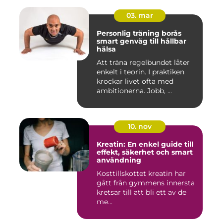
03. mar
Personlig träning borås
smart genväg till hållbar
hälsa
Att träna regelbundet låter
enkelt i teorin. I praktiken
krockar livet ofta med
ambitionerna. Jobb, ...
10. nov
Kreatin: En enkel guide till
effekt, säkerhet och smart
användning
Kosttillskottet kreatin har
gått från gymmens innersta
kretsar till att bli ett av de
me...