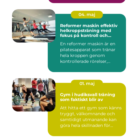
04. maj
Reformer maskin effektiv
helkroppsträning med
fokus på kontroll och
kvalitet
En reformer maskin är en
pilatesapparat som tränar
hela kroppen genom
kontrollerade rörelser,
motstå...
01. maj
Gym i hudiksvall träning
som faktiskt blir av
Att hitta ett gym som känns
tryggt, välkomnande och
samtidigt utmanande kan
göra hela skillnaden för...