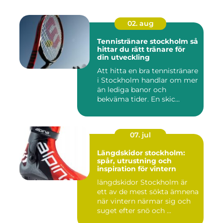
02. aug
Tennistränare stockholm så
hittar du rätt tränare för
din utveckling
Att hitta en bra tennistränare
i Stockholm handlar om mer
än lediga banor och
bekväma tider. En skic...
07. jul
Längdskidor stockholm:
spår, utrustning och
inspiration för vintern
längdskidor Stockholm är
ett av de mest sökta ämnena
när vintern närmar sig och
suget efter snö och ...