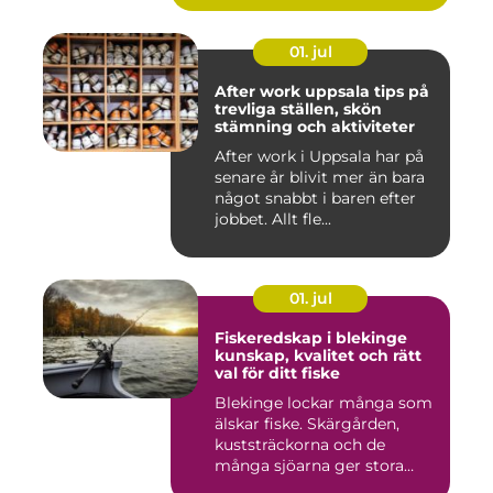
01. jul
After work uppsala tips på
trevliga ställen, skön
stämning och aktiviteter
After work i Uppsala har på
senare år blivit mer än bara
något snabbt i baren efter
jobbet. Allt fle...
01. jul
Fiskeredskap i blekinge
kunskap, kvalitet och rätt
val för ditt fiske
Blekinge lockar många som
älskar fiske. Skärgården,
kuststräckorna och de
många sjöarna ger stora
mö...