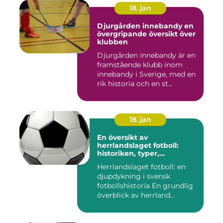
18. jan
Djurgården innebandy en
övergripande översikt över
klubben
Djurgården innebandy är en
framstående klubb inom
innebandy i Sverige, med en
rik historia och en st...
18. jan
En översikt av
herrlandslaget fotboll:
historiken, typer,
popularitet och skillnader
Herrlandslaget fotboll: en
djupdykning i svensk
fotbollshistoria En grundlig
överblick av herrland...