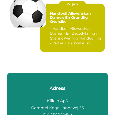
17. jan
Handboll Allsvenskan
Damer: En Grundlig
Översikt
- Handboll Allsvenskan
Damer - En Djupdykning i
Svensk Kvinnlig Handboll H2
- Vad är Handboll Allsv...
Adress