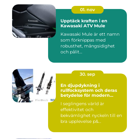
01. nov
Upptäck kraften i en
Kawasaki ATV Mule
Kawasaki Mule är ett namn
som förknippas med
robusthet, mångsidighet
och pålit...
30. sep
En djupdykning i
rullfocksystem och deras
betydelse för modern
segling
I seglingens värld är
effektivitet och
bekvämlighet nyckeln till en
bra upplevelse p&...