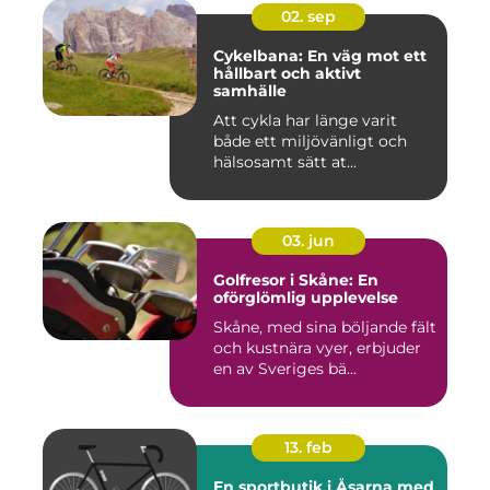
02. sep
Cykelbana: En väg mot ett
hållbart och aktivt
samhälle
Att cykla har länge varit
både ett miljövänligt och
hälsosamt sätt at...
03. jun
Golfresor i Skåne: En
oförglömlig upplevelse
Skåne, med sina böljande fält
och kustnära vyer, erbjuder
en av Sveriges bä...
13. feb
En sportbutik i Åsarna med