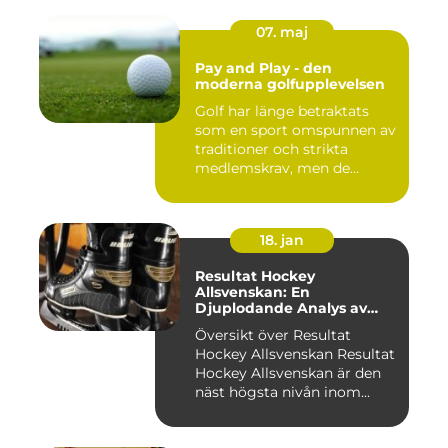
07. maj
Pay and Play - den
moderna golfupplevelsen
Golf har länge betraktats
som en sport omspunnen av
traditioner och strikta
medlemskrav, men de...
18. jan
Resultat Hockey
Allsvenskan: En
Djuplodande Analys av
Sveriges Mest Populära
Översikt över Resultat
Ishockeyliga
Hockey Allsvenskan Resultat
Hockey Allsvenskan är den
näst högsta nivån inom...