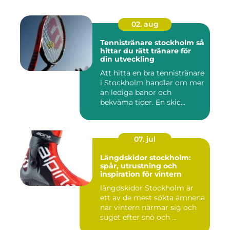
02. aug
Tennistränare stockholm så
hittar du rätt tränare för
din utveckling
Att hitta en bra tennistränare
i Stockholm handlar om mer
än lediga banor och
bekväma tider. En skic...
07. jul
Längdskidor stockholm:
spår, utrustning och
inspiration för vintern
längdskidor Stockholm är
ett av de mest sökta ämnena
när vintern närmar sig och
suget efter snö och ...