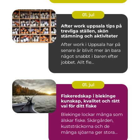
01. jul
After work uppsala tips på
trevliga ställen, skön
stämning och aktiviteter
After work i Uppsala har på
senare år blivit mer än bara
något snabbt i baren efter
jobbet. Allt fle...
01. jul
Fiskeredskap i blekinge
kunskap, kvalitet och rätt
val för ditt fiske
Blekinge lockar många som
älskar fiske. Skärgården,
kuststräckorna och de
många sjöarna ger stora
mö...