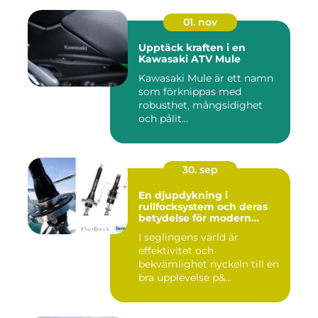
01. nov
Upptäck kraften i en
Kawasaki ATV Mule
Kawasaki Mule är ett namn
som förknippas med
robusthet, mångsidighet
och pålit...
30. sep
En djupdykning i
rullfocksystem och deras
betydelse för modern
segling
I seglingens värld är
effektivitet och
bekvämlighet nyckeln till en
bra upplevelse p&...