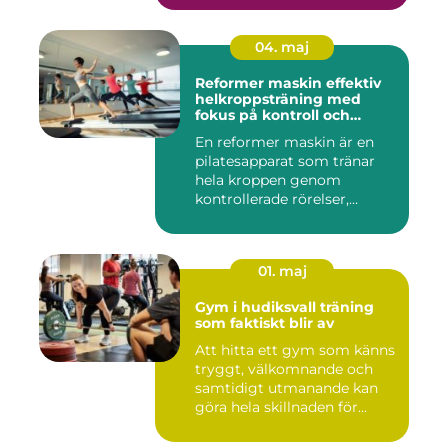
04. maj
Reformer maskin effektiv
helkroppsträning med
fokus på kontroll och
kvalitet
En reformer maskin är en
pilatesapparat som tränar
hela kroppen genom
kontrollerade rörelser,
motstå...
01. maj
Gym i hudiksvall träning
som faktiskt blir av
Att hitta ett gym som känns
tryggt, välkomnande och
samtidigt utmanande kan
göra hela skillnaden för...