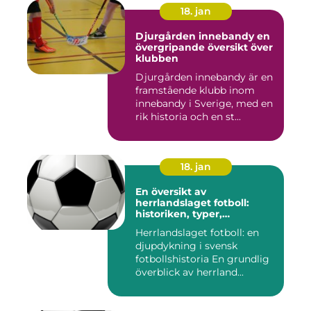
18. jan
Djurgården innebandy en
övergripande översikt över
klubben
Djurgården innebandy är en
framstående klubb inom
innebandy i Sverige, med en
rik historia och en st...
18. jan
En översikt av
herrlandslaget fotboll:
historiken, typer,
popularitet och skillnader
Herrlandslaget fotboll: en
djupdykning i svensk
fotbollshistoria En grundlig
överblick av herrland...