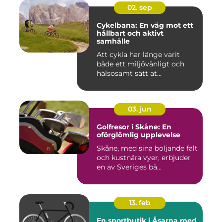
02. sep
Cykelbana: En väg mot ett
hållbart och aktivt
samhälle
Att cykla har länge varit
både ett miljövänligt och
hälsosamt sätt at...
03. jun
Golfresor i Skåne: En
oförglömlig upplevelse
Skåne, med sina böljande fält
och kustnära vyer, erbjuder
en av Sveriges bä...
13. feb
En sportbutik i Åsarna med