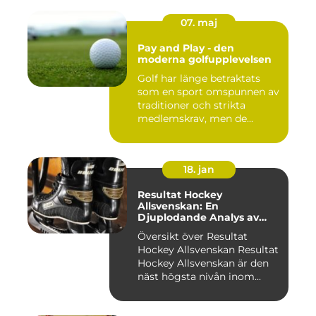
07. maj
Pay and Play - den
moderna golfupplevelsen
Golf har länge betraktats
som en sport omspunnen av
traditioner och strikta
medlemskrav, men de...
18. jan
Resultat Hockey
Allsvenskan: En
Djuplodande Analys av
Sveriges Mest Populära
Översikt över Resultat
Ishockeyliga
Hockey Allsvenskan Resultat
Hockey Allsvenskan är den
näst högsta nivån inom...