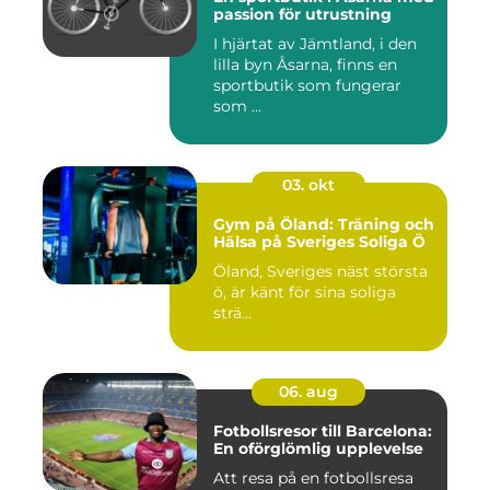
passion för utrustning
I hjärtat av Jämtland, i den
lilla byn Åsarna, finns en
sportbutik som fungerar
som ...
03. okt
Gym på Öland: Träning och
Hälsa på Sveriges Soliga Ö
Öland, Sveriges näst största
ö, är känt för sina soliga
strä...
06. aug
Fotbollsresor till Barcelona:
En oförglömlig upplevelse
Att resa på en fotbollsresa