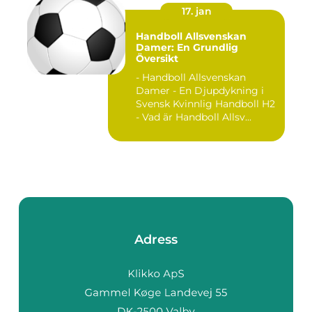
17. jan
Handboll Allsvenskan
Damer: En Grundlig
Översikt
- Handboll Allsvenskan
Damer - En Djupdykning i
Svensk Kvinnlig Handboll H2
- Vad är Handboll Allsv...
Adress