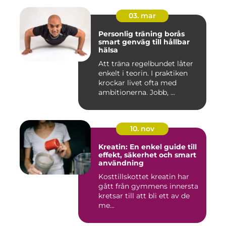
03. mar
Personlig träning borås
smart genväg till hållbar
hälsa
Att träna regelbundet låter
enkelt i teorin. I praktiken
krockar livet ofta med
ambitionerna. Jobb, ...
10. nov
Kreatin: En enkel guide till
effekt, säkerhet och smart
användning
Kosttillskottet kreatin har
gått från gymmens innersta
kretsar till att bli ett av de
me...