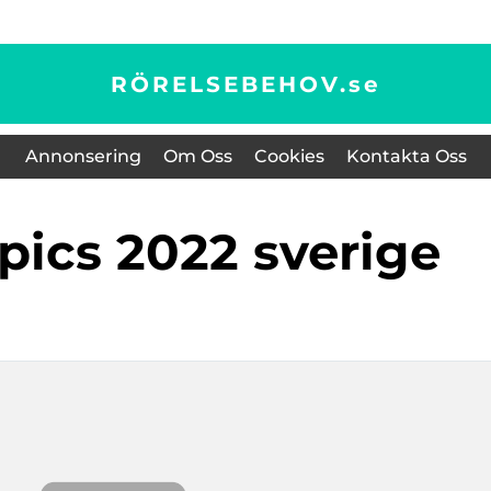
RÖRELSEBEHOV.
se
Annonsering
Om Oss
Cookies
Kontakta Oss
mpics 2022 sverige