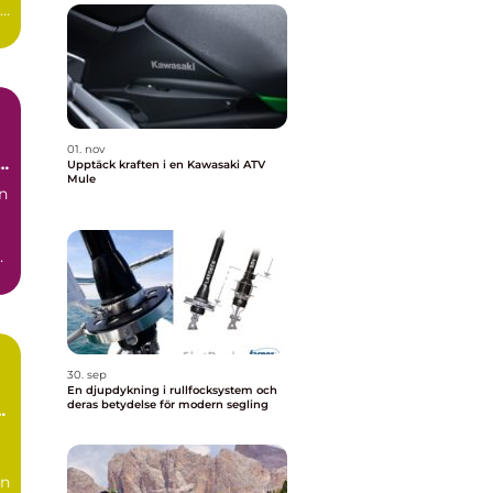
e
01. nov
Upptäck kraften i en Kawasaki ATV
Mule
in
30. sep
En djupdykning i rullfocksystem och
deras betydelse för modern segling
ln