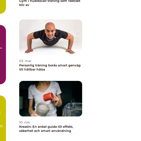
Gym i hudiksvall träning som faktiskt
blir av
t
03. mar
Personlig träning borås smart genväg
till hållbar hälsa
de
t
10. nov
om
Kreatin: En enkel guide till effekt,
säkerhet och smart användning