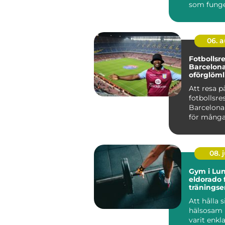
som funger
06. 
Fotbollsres
Barcelona
oförglöml
upplevels
Att resa p
fotbollsres
Barcelona
för många 
08. j
Gym i Lun
eldorado 
träningse
Att hålla 
hälsosam 
varit enkla