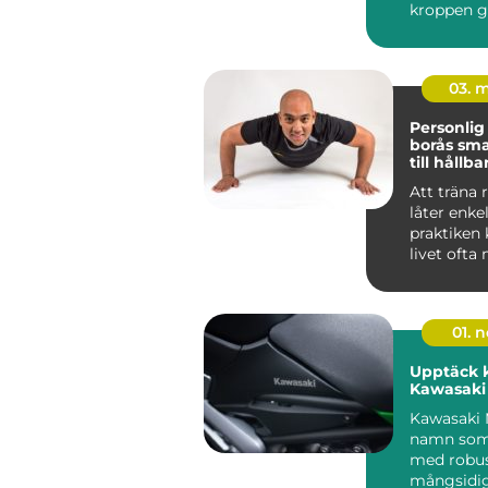
kroppen 
kontroller
motstå...
03. 
Personlig
borås smart genväg
till hållba
Att träna
låter enkelt
praktiken 
livet ofta
ambitioner
01. 
Upptäck k
Kawasaki
Kawasaki 
namn som
med robus
mångsidi