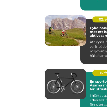
pålit...
02. 
Cykelbana
mot ett h
aktivt sa
Att cykla 
varit både
miljövänli
hälsosamt 
13. f
En sportbu
Åsarna m
för utrus
I hjärtat 
i den lilla
finns en s