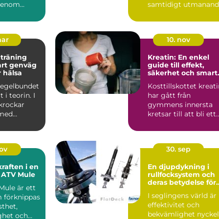
genom
samtidigt utmanand
ade rörelser,
kan göra hela
skillnaden för...
mar
10. nov
 träning
Kreatin: En enkel
guide till effekt,
r hälsa
säkerhet och smart
användning
 regelbundet
Kosttillskottet kreat
 i teorin. I
har gått från
krockar
gymmens innersta
 med
kretsar till att bli ett
na. Jobb, ...
av de me...
nov
30. sep
raften i en
En djupdykning i
 ATV Mule
rullfocksystem och
deras betydelse för
Mule är ett
modern segling
I seglingens värld är
 förknippas
effektivitet och
thet,
bekvämlighet nycke
ghet och