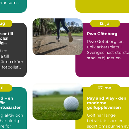
ar som ...
aug
12. jul
or till
Pwo Göteborg
: En
Pwo Göteborg, en
ig
unik arbetsplats i
e
å en
Sveriges näst störst
a till
stad, erbjuder en
 är en dröm
dynamisk ...
fotbollsf...
ul
07. maj
d – en
Pay and Play - den
för
moderna
ntusiaster
golfupplevelsen
sig aktiv och
Golf har länge
har aldrig
betraktats som en
re för
sport omspunnen av