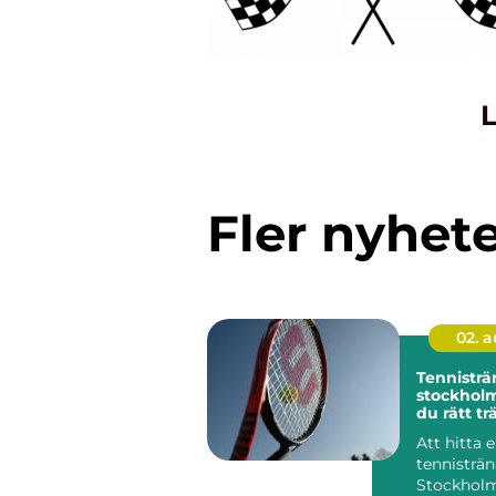
L
Fler nyhet
02. 
Tennisträ
stockholm så hit
du rätt tr
din utvec
Att hitta 
tennisträn
Stockholm