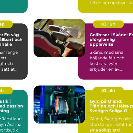
till en bra upplevelse
p&...
sep
03. jun
: En väg
Golfresor i Skåne: E
ållbart och
oförglömlig
mhälle
upplevelse
har länge
Skåne, med sina
 ett
böljande fält och
gt och
kustnära vyer,
sätt at...
erbjuder en av
Sveriges bä...
eb
03. okt
tik i
Gym på Öland:
ed passion
Träning och Hälsa 
tning
Sveriges Soliga Ö
av Jämtland,
Öland, Sveriges näst
 byn Åsarna,
största ö, är känt för
portbutik
sina soliga strä...