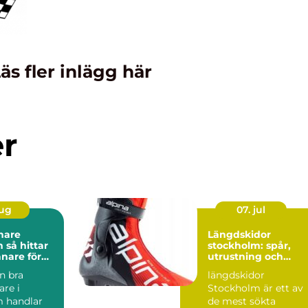
äs fler inlägg här
er
aug
07. jul
nare
Längdskidor
tar
stockholm: spår,
änare för
utrustning och
kling
inspiration för
en bra
längdskidor
vintern
are i
Stockholm är ett av
 handlar
de mest sökta