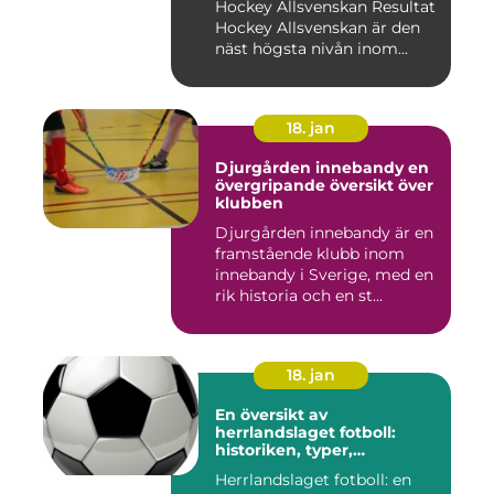
Hockey Allsvenskan Resultat
Hockey Allsvenskan är den
näst högsta nivån inom...
18. jan
Djurgården innebandy en
övergripande översikt över
klubben
Djurgården innebandy är en
framstående klubb inom
innebandy i Sverige, med en
rik historia och en st...
18. jan
En översikt av
herrlandslaget fotboll:
historiken, typer,
popularitet och skillnader
Herrlandslaget fotboll: en