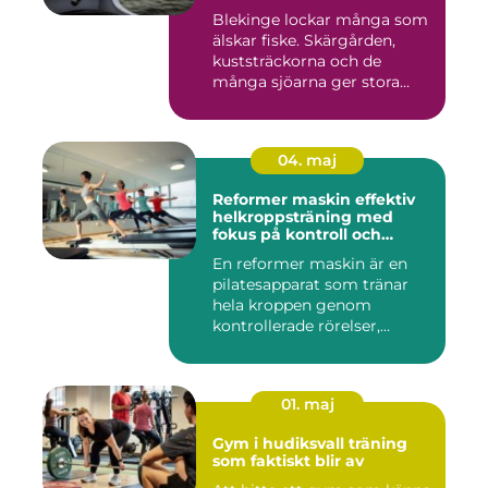
Blekinge lockar många som
älskar fiske. Skärgården,
kuststräckorna och de
många sjöarna ger stora
mö...
04. maj
Reformer maskin effektiv
helkroppsträning med
fokus på kontroll och
kvalitet
En reformer maskin är en
pilatesapparat som tränar
hela kroppen genom
kontrollerade rörelser,
motstå...
01. maj
Gym i hudiksvall träning
som faktiskt blir av