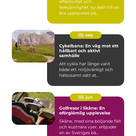
effektivitet och
bekvämlighet nyckeln till en
bra upplevelse p&...
02. sep
Cykelbana: En väg mot ett
hållbart och aktivt
samhälle
Att cykla har länge varit
både ett miljövänligt och
hälsosamt sätt at...
03. jun
Golfresor i Skåne: En
oförglömlig upplevelse
Skåne, med sina böljande fält
och kustnära vyer, erbjuder
en av Sveriges bä...