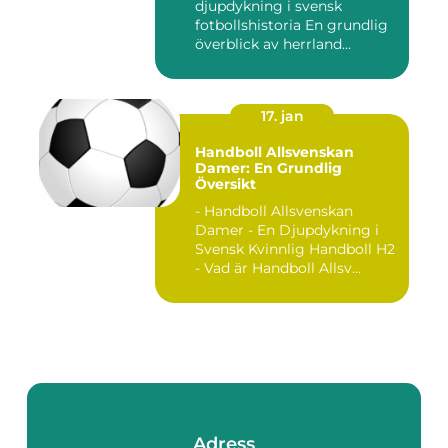
djupdykning i svensk
fotbollshistoria En grundlig
överblick av herrland...
17. jan
Handboll Allsvenskan
Damer: En Grundlig
Översikt
- Handboll Allsvenskan
Damer - En Djupdykning i
Svensk Kvinnlig Handboll H2
- Vad är Handboll Allsv...
Adress