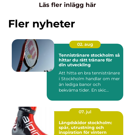
Läs fler inlägg här
Fler nyheter
02. aug
Tennistränare stockholm så
hittar du rätt tränare för
din utveckling
Att hitta en bra tennistränare
i Stockholm handlar om mer
än lediga banor och
bekväma tider. En skic...
07. jul
Längdskidor stockholm:
spår, utrustning och
inspiration för vintern