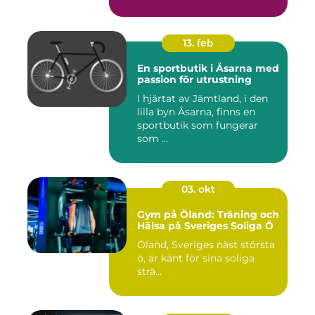
13. feb
En sportbutik i Åsarna med
passion för utrustning
I hjärtat av Jämtland, i den
lilla byn Åsarna, finns en
sportbutik som fungerar
som ...
03. okt
Gym på Öland: Träning och
Hälsa på Sveriges Soliga Ö
Öland, Sveriges näst största
ö, är känt för sina soliga
strä...