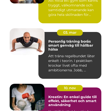
Att hitta ett gym som känns
tryggt, välkomnande och
samtidigt utmanande kan
göra hela skillnaden för...
03. mar
Personlig träning borås
smart genväg till hållbar
hälsa
Att träna regelbundet låter
enkelt i teorin. I praktiken
krockar livet ofta med
ambitionerna. Jobb, ...
10. nov
Kreatin: En enkel guide till
effekt, säkerhet och smart
användning