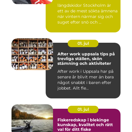
längdskidor Stockholm är
ett av de mest sökta ämnena
när vintern närmar sig och
suget efter snö och ...
01. jul
After work uppsala tips på
trevliga ställen, skön
stämning och aktiviteter
After work i Uppsala har på
senare år blivit mer än bara
något snabbt i baren efter
jobbet. Allt fle...
01. jul
Fiskeredskap i blekinge
kunskap, kvalitet och rätt
val för ditt fiske