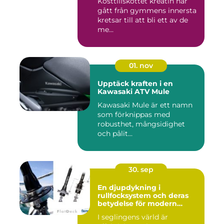
Kosttillskottet kreatin har
gått från gymmens innersta
kretsar till att bli ett av de
me...
01. nov
Upptäck kraften i en
Kawasaki ATV Mule
Kawasaki Mule är ett namn
som förknippas med
robusthet, mångsidighet
och pålit...
30. sep
En djupdykning i
rullfocksystem och deras
betydelse för modern
segling
I seglingens värld är