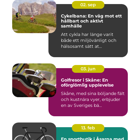
02. sep
Cykelbana: En väg mot ett
hållbart och aktivt
samhälle
Att cykla har länge varit
både ett miljövänligt och
hälsosamt sätt at...
03. jun
Golfresor i Skåne: En
oförglömlig upplevelse
Skåne, med sina böljande fält
och kustnära vyer, erbjuder
en av Sveriges bä...
13. feb
En sportbutik i Åsarna med