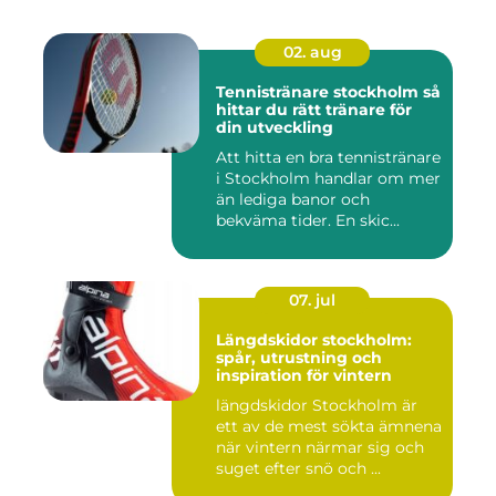
02. aug
Tennistränare stockholm så
hittar du rätt tränare för
din utveckling
Att hitta en bra tennistränare
i Stockholm handlar om mer
än lediga banor och
bekväma tider. En skic...
07. jul
Längdskidor stockholm:
spår, utrustning och
inspiration för vintern
längdskidor Stockholm är
ett av de mest sökta ämnena
när vintern närmar sig och
suget efter snö och ...