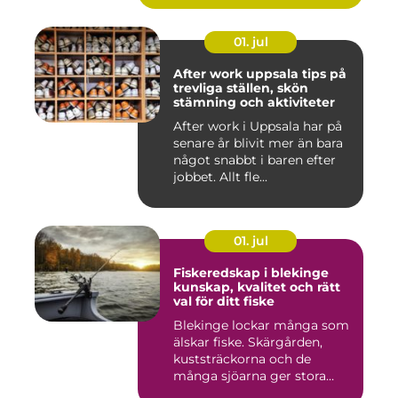
01. jul
After work uppsala tips på
trevliga ställen, skön
stämning och aktiviteter
After work i Uppsala har på
senare år blivit mer än bara
något snabbt i baren efter
jobbet. Allt fle...
01. jul
Fiskeredskap i blekinge
kunskap, kvalitet och rätt
val för ditt fiske
Blekinge lockar många som
älskar fiske. Skärgården,
kuststräckorna och de
många sjöarna ger stora
mö...