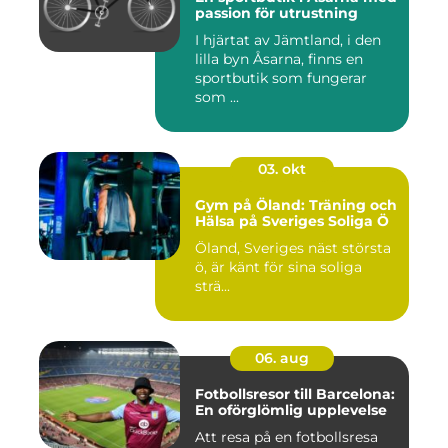
passion för utrustning
I hjärtat av Jämtland, i den
lilla byn Åsarna, finns en
sportbutik som fungerar
som ...
03. okt
Gym på Öland: Träning och
Hälsa på Sveriges Soliga Ö
Öland, Sveriges näst största
ö, är känt för sina soliga
strä...
06. aug
Fotbollsresor till Barcelona:
En oförglömlig upplevelse
Att resa på en fotbollsresa