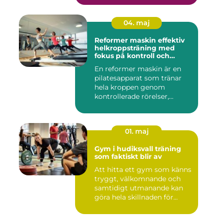
04. maj
Reformer maskin effektiv
helkroppsträning med
fokus på kontroll och
kvalitet
En reformer maskin är en
pilatesapparat som tränar
hela kroppen genom
kontrollerade rörelser,
motstå...
01. maj
Gym i hudiksvall träning
som faktiskt blir av
Att hitta ett gym som känns
tryggt, välkomnande och
samtidigt utmanande kan
göra hela skillnaden för...