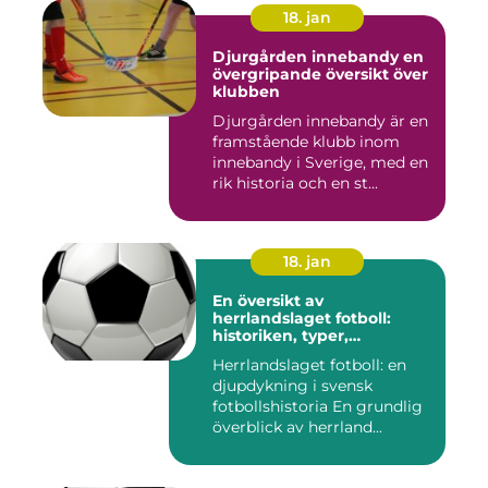
18. jan
Djurgården innebandy en
övergripande översikt över
klubben
Djurgården innebandy är en
framstående klubb inom
innebandy i Sverige, med en
rik historia och en st...
18. jan
En översikt av
herrlandslaget fotboll:
historiken, typer,
popularitet och skillnader
Herrlandslaget fotboll: en
djupdykning i svensk
fotbollshistoria En grundlig
överblick av herrland...