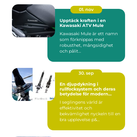
01. nov
Upptäck kraften i en
Kawasaki ATV Mule
Kawasaki Mule är ett namn
som förknippas med
robusthet, mångsidighet
och pålit...
30. sep
En djupdykning i
rullfocksystem och deras
betydelse för modern
segling
I seglingens värld är
effektivitet och
bekvämlighet nyckeln till en
bra upplevelse p&...