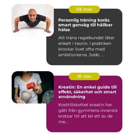
03. mar
Personlig träning borås
smart genväg till hållbar
hälsa
Att träna regelbundet låter
enkelt i teorin. I praktiken
krockar livet ofta med
ambitionerna. Jobb, ...
10. nov
Kreatin: En enkel guide till
effekt, säkerhet och smart
användning
Kosttillskottet kreatin har
gått från gymmens innersta
kretsar till att bli ett av de
me...