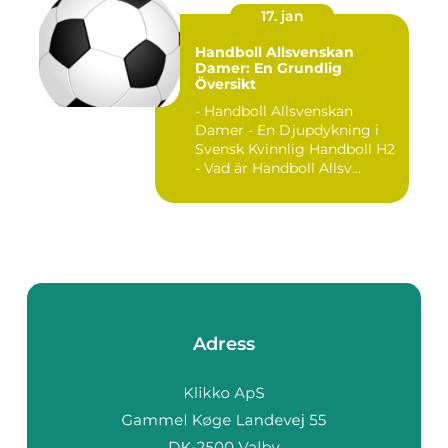
17. jan
Handboll Allsvenskan
Damer: En Grundlig
Översikt
- Handboll Allsvenskan
Damer - En Djupdykning i
Svensk Kvinnlig Handboll H2
- Vad är Handboll Allsv...
Adress