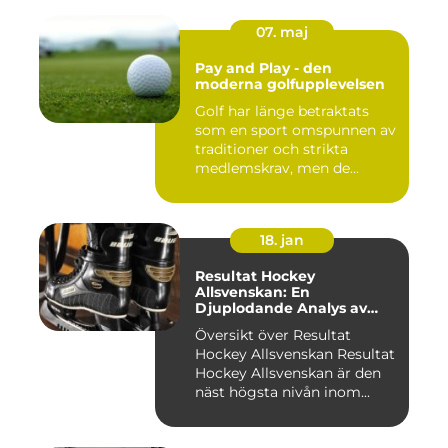
07. maj
Pay and Play - den
moderna golfupplevelsen
Golf har länge betraktats
som en sport omspunnen av
traditioner och strikta
medlemskrav, men de...
18. jan
Resultat Hockey
Allsvenskan: En
Djuplodande Analys av
Sveriges Mest Populära
Översikt över Resultat
Ishockeyliga
Hockey Allsvenskan Resultat
Hockey Allsvenskan är den
näst högsta nivån inom...