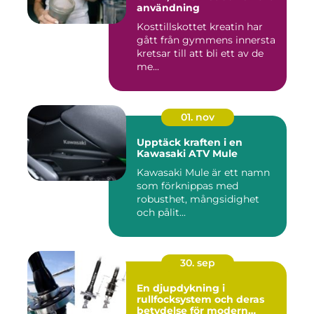
användning
Kosttillskottet kreatin har
gått från gymmens innersta
kretsar till att bli ett av de
me...
01. nov
Upptäck kraften i en
Kawasaki ATV Mule
Kawasaki Mule är ett namn
som förknippas med
robusthet, mångsidighet
och pålit...
30. sep
En djupdykning i
rullfocksystem och deras
betydelse för modern