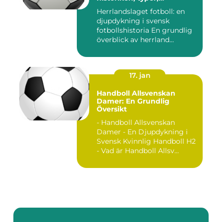
popularitet och skillnader
Herrlandslaget fotboll: en
djupdykning i svensk
fotbollshistoria En grundlig
överblick av herrland...
17. jan
Handboll Allsvenskan
Damer: En Grundlig
Översikt
- Handboll Allsvenskan
Damer - En Djupdykning i
Svensk Kvinnlig Handboll H2
- Vad är Handboll Allsv...