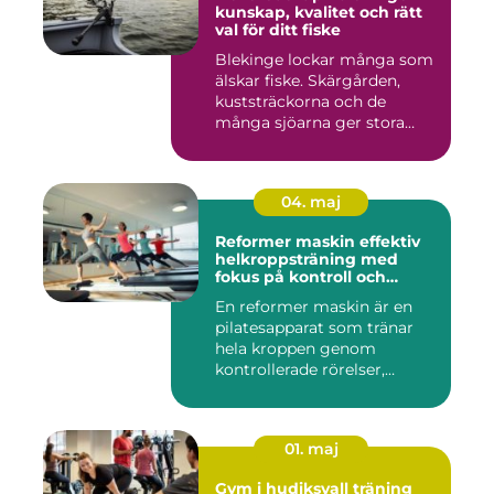
kunskap, kvalitet och rätt
val för ditt fiske
Blekinge lockar många som
älskar fiske. Skärgården,
kuststräckorna och de
många sjöarna ger stora
mö...
04. maj
Reformer maskin effektiv
helkroppsträning med
fokus på kontroll och
kvalitet
En reformer maskin är en
pilatesapparat som tränar
hela kroppen genom
kontrollerade rörelser,
motstå...
01. maj
Gym i hudiksvall träning