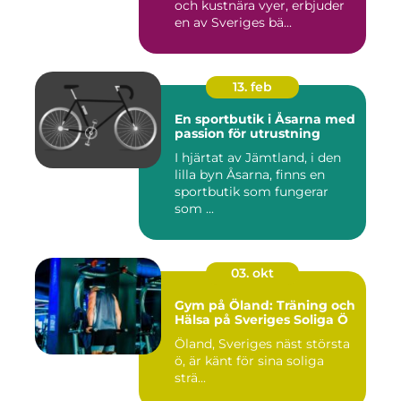
och kustnära vyer, erbjuder
en av Sveriges bä...
13. feb
En sportbutik i Åsarna med
passion för utrustning
I hjärtat av Jämtland, i den
lilla byn Åsarna, finns en
sportbutik som fungerar
som ...
03. okt
Gym på Öland: Träning och
Hälsa på Sveriges Soliga Ö
Öland, Sveriges näst största
ö, är känt för sina soliga
strä...