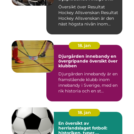
Sveriges Mest Populära
Översikt över Resultat
Ishockeyliga
Hockey Allsvenskan Resultat
Hockey Allsvenskan är den
näst högsta nivån inom...
18. jan
Djurgården innebandy en
övergripande översikt över
klubben
Djurgården innebandy är en
framstående klubb inom
innebandy i Sverige, med en
rik historia och en st...
18. jan
En översikt av
herrlandslaget fotboll:
historiken, typer,