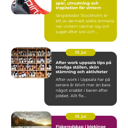
spår, utrustning och
inspiration för vintern
längdskidor Stockholm är
ett av de mest sökta ämnena
när vintern närmar sig och
suget efter snö och ...
01. jul
After work uppsala tips på
trevliga ställen, skön
stämning och aktiviteter
After work i Uppsala har på
senare år blivit mer än bara
något snabbt i baren efter
jobbet. Allt fle...
01. jul
Fiskeredskap i blekinge