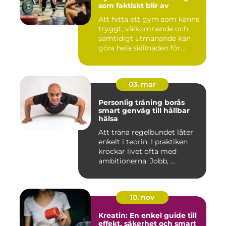
som faktiskt blir av
Att hitta ett gym som känns
tryggt, välkomnande och
samtidigt utmanande kan
göra hela skillnaden för...
03. mar
Personlig träning borås
smart genväg till hållbar
hälsa
Att träna regelbundet låter
enkelt i teorin. I praktiken
krockar livet ofta med
ambitionerna. Jobb, ...
10. nov
Kreatin: En enkel guide till
effekt, säkerhet och smart