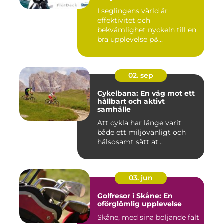
segling
I seglingens värld är
effektivitet och
bekvämlighet nyckeln till en
bra upplevelse p&...
02. sep
Cykelbana: En väg mot ett
hållbart och aktivt
samhälle
Att cykla har länge varit
både ett miljövänligt och
hälsosamt sätt at...
03. jun
Golfresor i Skåne: En
oförglömlig upplevelse
Skåne, med sina böljande fält