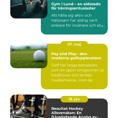
Gym i Lund – en eldorado
för träningsentusiaster
Att hålla sig aktiv och
hälsosam har aldrig varit
enklare för invånare och stu...
07. maj
Pay and Play - den
moderna golfupplevelsen
Golf har länge betraktats
som en sport omspunnen av
traditioner och strikta
medlemskrav, men de...
18. jan
Resultat Hockey
Allsvenskan: En
Djuplodande Analys av