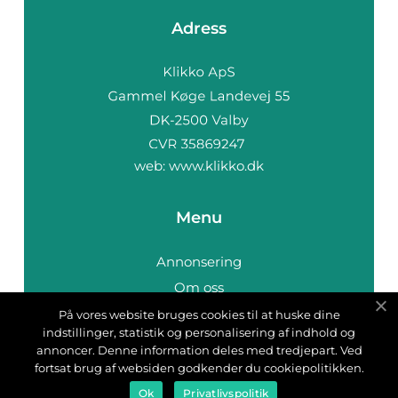
Adress
web:
www.klikko.dk
Menu
Annonsering
Om oss
Cookies
På vores website bruges cookies til at huske dine
indstillinger, statistik og personalisering af indhold og
Kontakta oss
annoncer. Denne information deles med tredjepart. Ved
Sitemap
fortsat brug af websiden godkender du cookiepolitikken.
Ok
Privatlivspolitik