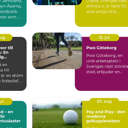
av Jämtland,
Öland, Sveriges näst
 byn Åsarna,
största ö, är känt för
portbutik
sina soliga strä...
ar som ...
aug
12. jul
or till
Pwo Göteborg
: En
Pwo Göteborg, en
ig
unik arbetsplats i
e
å en
Sveriges näst störst
a till
stad, erbjuder en
 är en dröm
dynamisk ...
fotbollsf...
ul
07. maj
d – en
Pay and Play - den
för
moderna
ntusiaster
golfupplevelsen