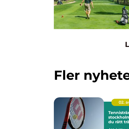
L
Fler nyhet
02. 
Tennisträ
stockholm så hit
du rätt tr
din utvec