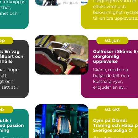
I seglingens värld är
 förknippas
effektivitet och
thet,
bekvämlighet nycke
ghet och
till en bra upplevelse
p&...
sep
03. jun
: En väg
Golfresor i Skåne: E
ållbart och
oförglömlig
mhälle
upplevelse
har länge
Skåne, med sina
 ett
böljande fält och
gt och
kustnära vyer,
sätt at...
erbjuder en av
Sveriges bä...
eb
03. okt
tik i
Gym på Öland:
ed passion
Träning och Hälsa 
tning
Sveriges Soliga Ö