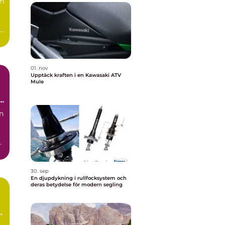
om
e
01. nov
Upptäck kraften i en Kawasaki ATV
Mule
in
30. sep
En djupdykning i rullfocksystem och
deras betydelse för modern segling