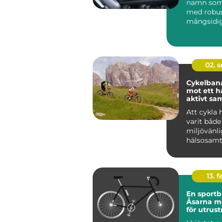
namn som
med robus
mångsidi
pålit...
02. 
Cykelbana
mot ett h
aktivt sa
Att cykla 
varit både
miljövänli
hälsosamt 
13. f
En sportbu
Åsarna m
för utrus