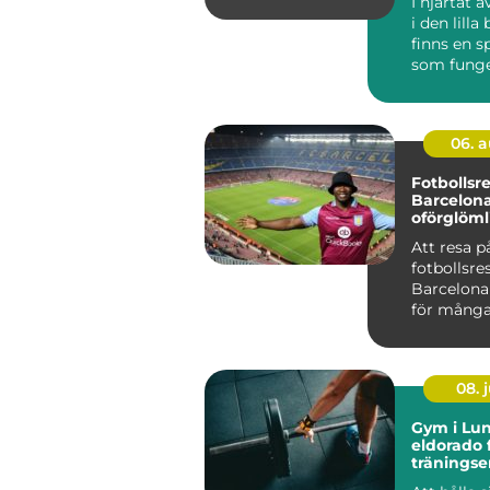
I hjärtat 
i den lilla
finns en s
som funger
06. 
Fotbollsres
Barcelona
oförglöml
upplevels
Att resa p
fotbollsres
Barcelona
för många 
08. j
Gym i Lun
eldorado 
träningse