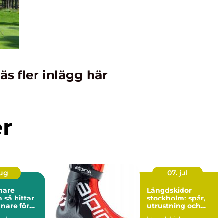
äs fler inlägg här
er
aug
07. jul
nare
Längdskidor
tar
stockholm: spår,
änare för
utrustning och
kling
inspiration för