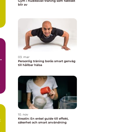
Gym i hudiksvall träning som faktiskt
blir av
t
03. mar
Personlig träning borås smart genväg
till hållbar hälsa
de
10. nov
Kreatin: En enkel guide till effekt,
t
säkerhet och smart användning