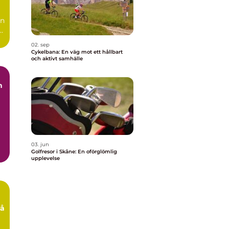
ln
02. sep
Cykelbana: En väg mot ett hållbart
och aktivt samhälle
n
03. jun
Golfresor i Skåne: En oförglömlig
upplevelse
på