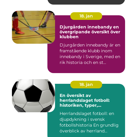
18. jan
Djurgården innebandy en
övergripande översikt över
klubben
Djurgården innebandy är en
framstående klubb inom
innebandy i Sverige, med en
rik historia och en st...
18. jan
En översikt av
herrlandslaget fotboll:
historiken, typer,
popularitet och skillnader
Herrlandslaget fotboll: en
djupdykning i svensk
fotbollshistoria En grundlig
överblick av herrland...