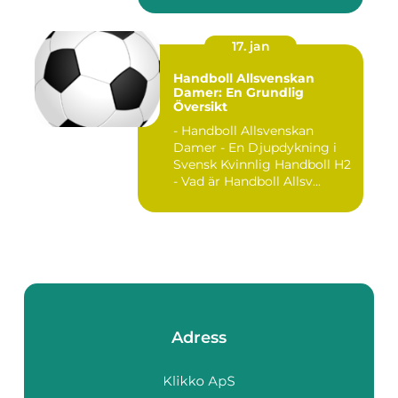
17. jan
Handboll Allsvenskan
Damer: En Grundlig
Översikt
- Handboll Allsvenskan
Damer - En Djupdykning i
Svensk Kvinnlig Handboll H2
- Vad är Handboll Allsv...
Adress