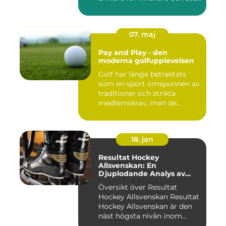
07. maj
Pay and Play - den
moderna golfupplevelsen
Golf har länge betraktats
som en sport omspunnen av
traditioner och strikta
medlemskrav, men de...
18. jan
Resultat Hockey
Allsvenskan: En
Djuplodande Analys av
Sveriges Mest Populära
Översikt över Resultat
Ishockeyliga
Hockey Allsvenskan Resultat
Hockey Allsvenskan är den
näst högsta nivån inom...