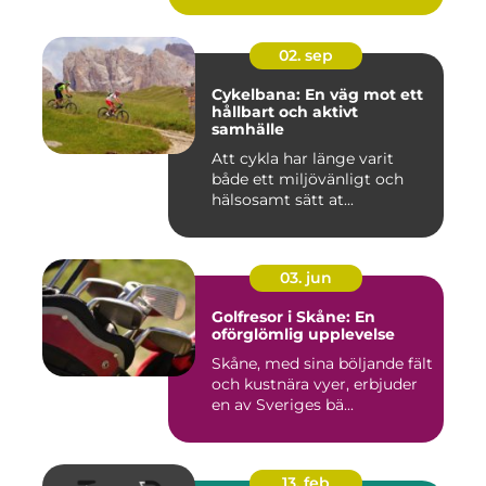
02. sep
Cykelbana: En väg mot ett
hållbart och aktivt
samhälle
Att cykla har länge varit
både ett miljövänligt och
hälsosamt sätt at...
03. jun
Golfresor i Skåne: En
oförglömlig upplevelse
Skåne, med sina böljande fält
och kustnära vyer, erbjuder
en av Sveriges bä...
13. feb