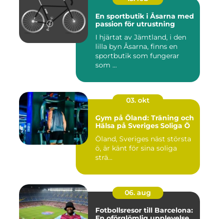
En sportbutik i Åsarna med
passion för utrustning
I hjärtat av Jämtland, i den
lilla byn Åsarna, finns en
sportbutik som fungerar
som ...
03. okt
Gym på Öland: Träning och
Hälsa på Sveriges Soliga Ö
Öland, Sveriges näst största
ö, är känt för sina soliga
strä...
06. aug
Fotbollsresor till Barcelona:
En oförglömlig upplevelse