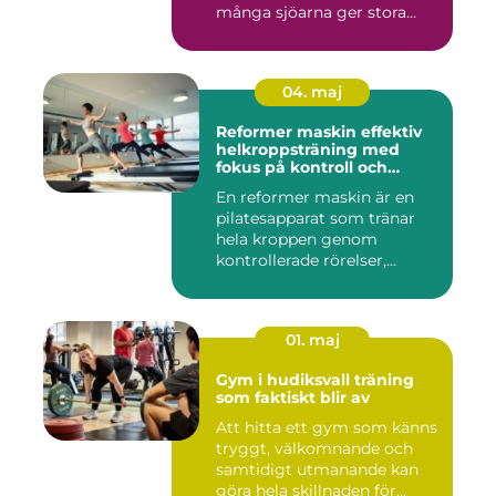
många sjöarna ger stora
mö...
04. maj
Reformer maskin effektiv
helkroppsträning med
fokus på kontroll och
kvalitet
En reformer maskin är en
pilatesapparat som tränar
hela kroppen genom
kontrollerade rörelser,
motstå...
01. maj
Gym i hudiksvall träning
som faktiskt blir av
Att hitta ett gym som känns
tryggt, välkomnande och
samtidigt utmanande kan
göra hela skillnaden för...