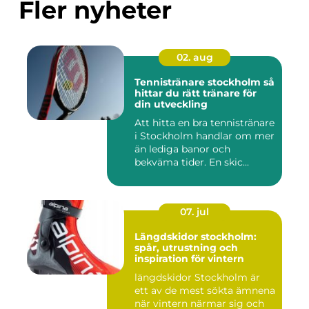
Fler nyheter
02. aug
Tennistränare stockholm så
hittar du rätt tränare för
din utveckling
Att hitta en bra tennistränare
i Stockholm handlar om mer
än lediga banor och
bekväma tider. En skic...
07. jul
Längdskidor stockholm:
spår, utrustning och
inspiration för vintern
längdskidor Stockholm är
ett av de mest sökta ämnena
när vintern närmar sig och