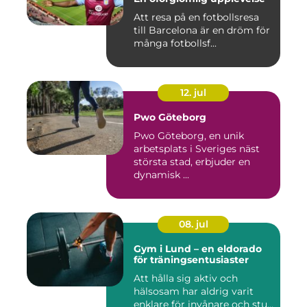
Att resa på en fotbollsresa
till Barcelona är en dröm för
många fotbollsf...
12. jul
Pwo Göteborg
Pwo Göteborg, en unik
arbetsplats i Sveriges näst
största stad, erbjuder en
dynamisk ...
08. jul
Gym i Lund – en eldorado
för träningsentusiaster
Att hålla sig aktiv och
hälsosam har aldrig varit
enklare för invånare och stu...