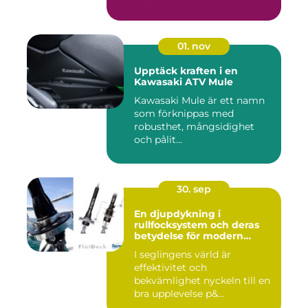
01. nov
Upptäck kraften i en
Kawasaki ATV Mule
Kawasaki Mule är ett namn
som förknippas med
robusthet, mångsidighet
och pålit...
30. sep
En djupdykning i
rullfocksystem och deras
betydelse för modern
segling
I seglingens värld är
effektivitet och
bekvämlighet nyckeln till en
bra upplevelse p&...