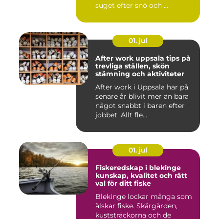
suget efter snö och ...
01. jul
After work uppsala tips på
trevliga ställen, skön
stämning och aktiviteter
After work i Uppsala har på
senare år blivit mer än bara
något snabbt i baren efter
jobbet. Allt fle...
01. jul
Fiskeredskap i blekinge
kunskap, kvalitet och rätt
val för ditt fiske
Blekinge lockar många som
älskar fiske. Skärgården,
kuststräckorna och de