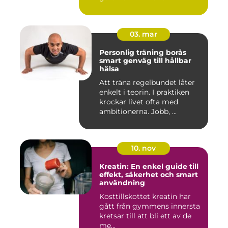
03. mar
Personlig träning borås
smart genväg till hållbar
hälsa
Att träna regelbundet låter
enkelt i teorin. I praktiken
krockar livet ofta med
ambitionerna. Jobb, ...
10. nov
Kreatin: En enkel guide till
effekt, säkerhet och smart
användning
Kosttillskottet kreatin har
gått från gymmens innersta
kretsar till att bli ett av de
me...