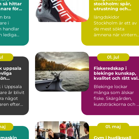
tar
stockholm: spår,
änare för
utrustning och
kling
inspiration för
en bra
längdskidor
vintern
are i
Stockholm är ett av
 handlar
de mest sökta
 lediga
ämnena när vintern
h bekväma
närmar sig och suge
ic...
efter snö och ...
ul
01. jul
k uppsala
Fiskeredskap i
evliga
blekinge kunskap,
kön
kvalitet och rätt val
 och
för ditt fiske
 i Uppsala
Blekinge lockar
r
are år blivit
många som älskar
ra något
fiske. Skärgården,
aren efter
kuststräckorna och 
 fle...
många sjöarna ger
stora mö...
maj
01. maj
 maskin
Gym i hudiksvall