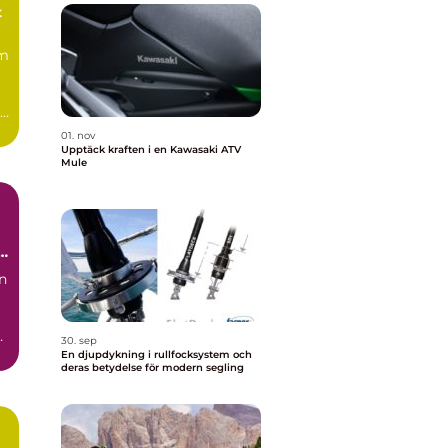
t
om
e
01. nov
Upptäck kraften i en Kawasaki ATV
Mule
in
30. sep
En djupdykning i rullfocksystem och
deras betydelse för modern segling