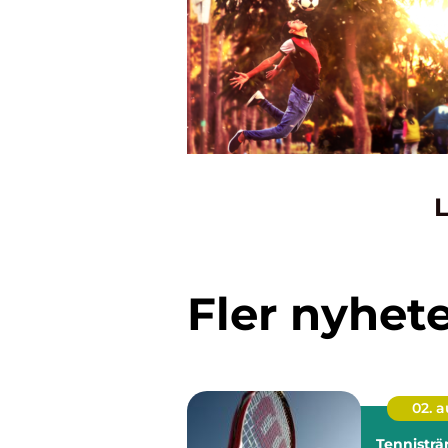
L
Fler nyhet
02. 
Tennisträ