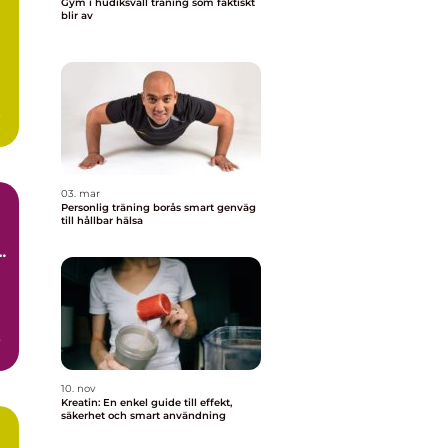
Gym i hudiksvall träning som faktiskt
blir av
t
03. mar
Personlig träning borås smart genväg
till hållbar hälsa
de
10. nov
Kreatin: En enkel guide till effekt,
säkerhet och smart användning