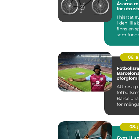
Åsarna m
för utrus
I hjärtat 
i den lilla
finns en s
som funger
06. 
Fotbollsres
Barcelona
oförglöml
upplevels
Att resa p
fotbollsres
Barcelona
för många 
08. j
Gym i Lun