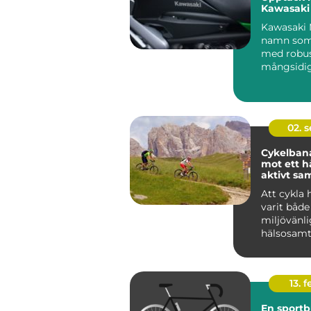
Kawasaki
Kawasaki 
namn som
med robus
mångsidi
pålit...
02. 
Cykelbana
mot ett h
aktivt sa
Att cykla 
varit både
miljövänli
hälsosamt 
13. f
En sportbu