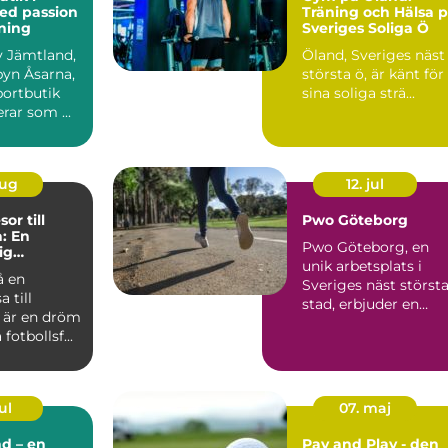
ed passion
Träning och Hälsa 
tning
Sveriges Soliga Ö
av Jämtland,
Öland, Sveriges näst
 byn Åsarna,
största ö, är känt för
portbutik
sina soliga strä...
ar som ...
aug
12. jul
or till
Pwo Göteborg
: En
Pwo Göteborg, en
ig
unik arbetsplats i
e
å en
Sveriges näst störst
a till
stad, erbjuder en
 är en dröm
dynamisk ...
fotbollsf...
ul
07. maj
d – en
Pay and Play - den