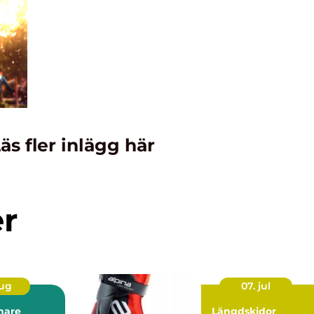
äs fler inlägg här
er
aug
07. jul
nare
Längdskidor