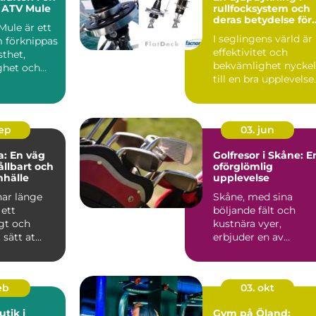
 ATV Mule
rullfocksystem och
deras betydelse för
Mule är ett
modern segling
I seglingens värld är
 förknippas
effektivitet och
thet,
bekvämlighet nycke
ghet och
till en bra upplevelse
p&...
sep
03. jun
: En väg
Golfresor i Skåne: E
ållbart och
oförglömlig
mhälle
upplevelse
har länge
Skåne, med sina
 ett
böljande fält och
gt och
kustnära vyer,
sätt at...
erbjuder en av
Sveriges bä...
eb
03. okt
tik i
Gym på Öland: