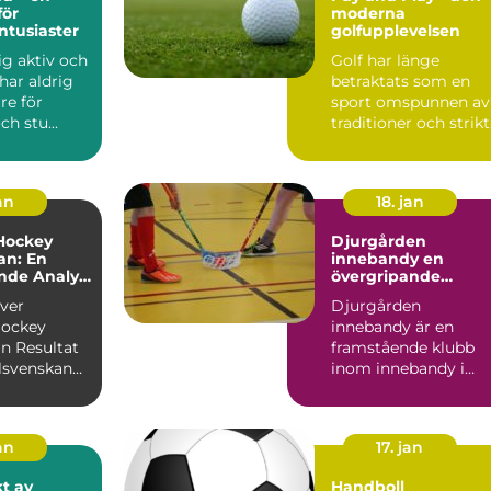
för
moderna
ntusiaster
golfupplevelsen
sig aktiv och
Golf har länge
har aldrig
betraktats som en
re för
sport omspunnen av
ch stu...
traditioner och strik
medlemskrav, men
de...
an
18. jan
Hockey
Djurgården
an: En
innebandy en
nde Analys
övergripande
es Mest
översikt över
över
Djurgården
klubben
Hockey
innebandy är en
iga
ltat
framstående klubb
lsvenskan
inom innebandy i
st högsta
Sverige, med en rik
...
historia och en st...
an
17. jan
kt av
Handboll