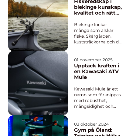
Fiskeredskap i
blekinge kunskap,
kvalitet och rätt
val för ditt fiske
Blekinge lockar
många som älskar
fiske. Skärgården,
kuststräckorna och de
många sjöarna ger
stora möjligheter för
både nybörjare och
01 november 2025
erfarna. För den som
Upptäck kraften i
vill lyckas bättre med
en Kawasaki ATV
sitt fiske spelar valet
Mule
av fiskeredskap en
större roll än många
Kawasaki Mule är ett
tror. Rät...
namn som förknippas
med robusthet,
mångsidighet och
pålitlighet inom
arbetsfordonssegmen
tet. Dessa fordon har
03 oktober 2024
fått en gedigen
Gym på Öland:
följarskara, både bland
Träning och Hälsa