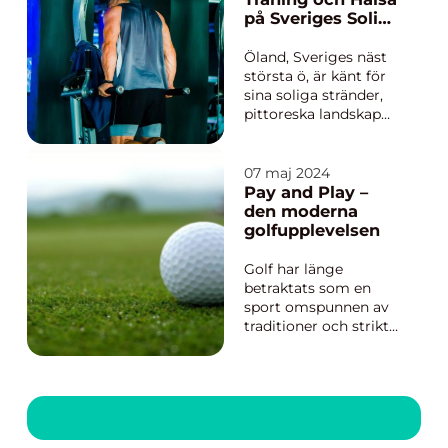
dem som arbetar
på Sveriges Soliga
inom jordbruk och de
Ö
som...
Öland, Sveriges näst
största ö, är känt för
sina soliga stränder,
pittoreska landskap
och historiska
sevärdheter. Men
bortom
07 maj 2024
turistattraktionerna
Pay and Play –
och natursköna
den moderna
vyerna, finns det ett
golfupplevelsen
växande intr...
Golf har länge
betraktats som en
sport omspunnen av
traditioner och strikta
medlemskrav, men de
senaste åren har en ny
trend ”pay and play”
gjort det möjligt för
fler att uppleva
spelets glädje utan