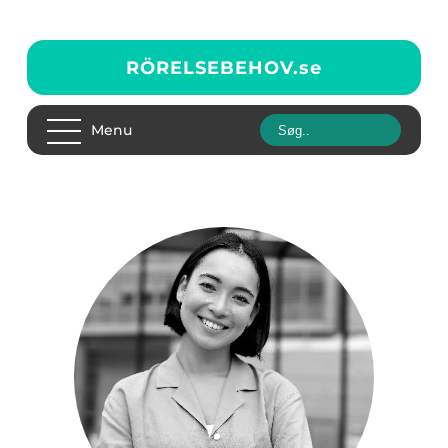
RÖRELSEBEHOV.
se
Menu