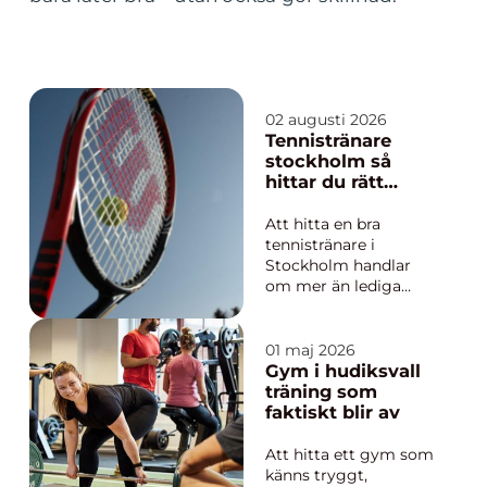
02 augusti 2026
Tennistränare
stockholm så
hittar du rätt
tränare för din
utveckling
Att hitta en bra
tennistränare i
Stockholm handlar
om mer än lediga
banor och bekväma
tider. En skicklig
tränare lyfter inte bara
01 maj 2026
tekniken, utan också
Gym i hudiksvall
speluppfattningen,
träning som
fysiken och
faktiskt blir av
självförtroendet. För
många blir relationen
Att hitta ett gym som
till tränaren
känns tryggt,