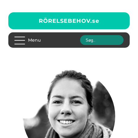
RÖRELSEBEHOV.
se
Menu