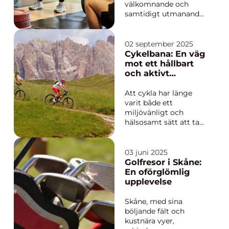
avgörande ...
välkomnande och
samtidigt utmanande
kan göra hela
skillnaden för hur ofta
träningen blir av. I
02 september 2025
Hudiksvall finns flera
Cykelbana: En väg
möjligheter för den
mot ett hållbart
som vill komma
och aktivt
igång, växla upp sin
samhälle
styrka eller bara orka
Att cykla har länge
mer i vardagen. F...
varit både ett
miljövänligt och
hälsosamt sätt att ta
sig fram. Det är ett
transportsätt som
breder ut sig över
03 juni 2025
hela världen, inte
Golfresor i Skåne:
minst i Sverige. I
En oförglömlig
denna artikel
upplevelse
utforskas cykel...
Skåne, med sina
böljande fält och
kustnära vyer,