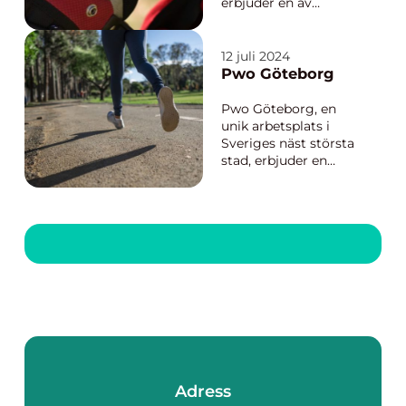
erbjuder en av
Sveriges bästa
golfdestinationer. För
golfentusiaster som
12 juli 2024
letar efter en unik
Pwo Göteborg
upplevelse,
kombinerar golfresor i
Pwo Göteborg, en
Skåne både spelglädje
unik arbetsplats i
och...
Sveriges näst största
stad, erbjuder en
dynamisk miljö för
yrkesverksamma.
Denna artikel
utforskar vad Pwo
Göteborg har att
erbjuda, från dess
imponerande
arbetsmiljö och ba...
Adress